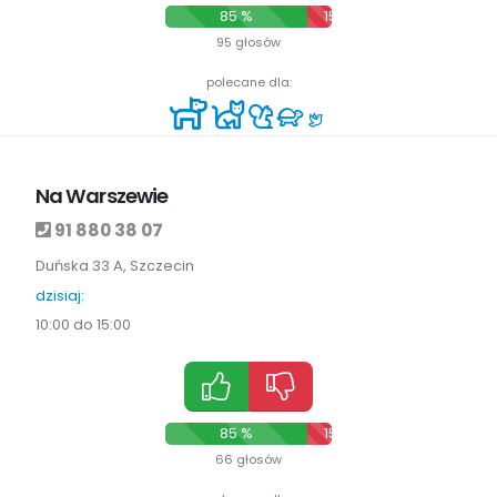
85 %
15 %
95 głosów
polecane dla:
Na Warszewie
91 880 38 07
Duńska 33 A, Szczecin
dzisiaj:
10:00 do 15:00
85 %
15 %
66 głosów