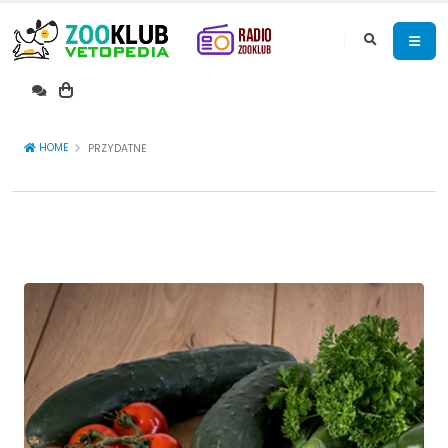
HOME
PRZYDATNE
WSZYSTKIE
CZĘSTO
RZADKO
NIGDY