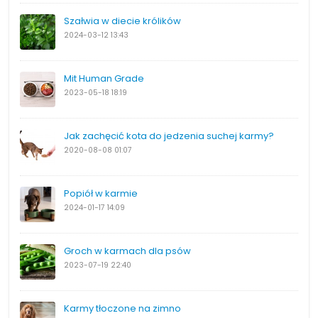
Szałwia w diecie królików
2024-03-12
13:43
Mit Human Grade
2023-05-18
18:19
Jak zachęcić kota do jedzenia suchej karmy?
2020-08-08
01:07
Popiół w karmie
2024-01-17
14:09
Groch w karmach dla psów
2023-07-19
22:40
Karmy tłoczone na zimno