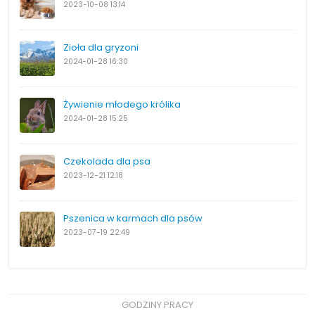
2023-10-08
13:14
Zioła dla gryzoni
2024-01-28
16:30
Żywienie młodego królika
2024-01-28
15:25
Czekolada dla psa
2023-12-21
12:18
Pszenica w karmach dla psów
2023-07-19
22:49
GODZINY PRACY