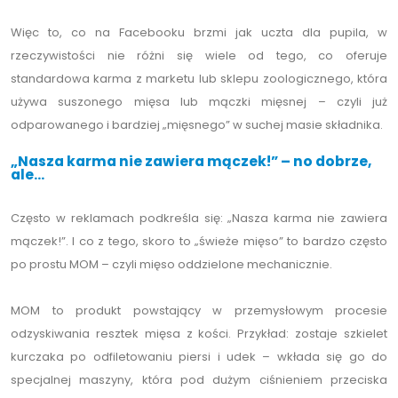
Więc to, co na Facebooku brzmi jak uczta dla pupila, w
rzeczywistości nie różni się wiele od tego, co oferuje
standardowa karma z marketu lub sklepu zoologicznego, która
używa suszonego mięsa lub mączki mięsnej – czyli już
odparowanego i bardziej „mięsnego” w suchej masie składnika.
„Nasza karma nie zawiera mączek!” – no dobrze,
ale...
Często w reklamach podkreśla się: „Nasza karma nie zawiera
mączek!”. I co z tego, skoro to „świeże mięso” to bardzo często
po prostu MOM – czyli mięso oddzielone mechanicznie.
MOM to produkt powstający w przemysłowym procesie
odzyskiwania resztek mięsa z kości. Przykład: zostaje szkielet
kurczaka po odfiletowaniu piersi i udek – wkłada się go do
specjalnej maszyny, która pod dużym ciśnieniem przeciska