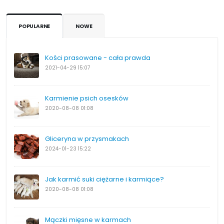
POPULARNE
NOWE
Kości prasowane - cała prawda
2021-04-29
15:07
Karmienie psich osesków
2020-08-08
01:08
Gliceryna w przysmakach
2024-01-23
15:22
Jak karmić suki ciężarne i karmiące?
2020-08-08
01:08
Mączki mięsne w karmach