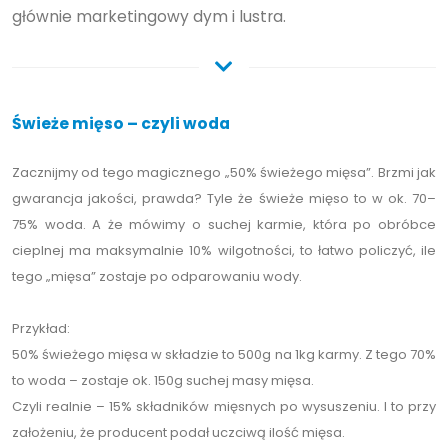
głównie marketingowy dym i lustra.
Świeże mięso – czyli woda
Zacznijmy od tego magicznego „50% świeżego mięsa”. Brzmi jak
gwarancja jakości, prawda? Tyle że świeże mięso to w ok. 70–
75% woda. A że mówimy o suchej karmie, która po obróbce
cieplnej ma maksymalnie 10% wilgotności, to łatwo policzyć, ile
tego „mięsa” zostaje po odparowaniu wody.
Przykład:
50% świeżego mięsa w składzie to 500g na 1kg karmy. Z tego 70%
to woda – zostaje ok. 150g suchej masy mięsa.
Czyli realnie – 15% składników mięsnych po wysuszeniu. I to przy
założeniu, że producent podał uczciwą ilość mięsa.