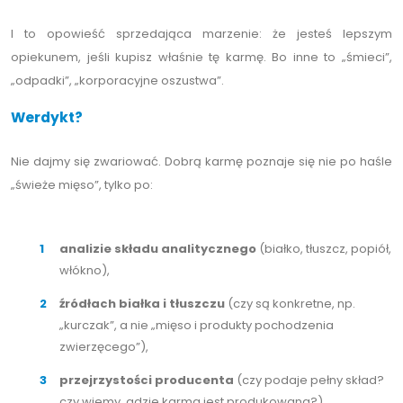
I to opowieść sprzedająca marzenie: że jesteś lepszym
opiekunem, jeśli kupisz właśnie tę karmę. Bo inne to „śmieci”,
„odpadki”, „korporacyjne oszustwa”.
Werdykt?
Nie dajmy się zwariować. Dobrą karmę poznaje się nie po haśle
„świeże mięso”, tylko po:
analizie składu analitycznego
(białko, tłuszcz, popiół,
włókno),
źródłach białka i tłuszczu
(czy są konkretne, np.
„kurczak”, a nie „mięso i produkty pochodzenia
zwierzęcego”),
przejrzystości producenta
(czy podaje pełny skład?
czy wiemy, gdzie karma jest produkowana?).