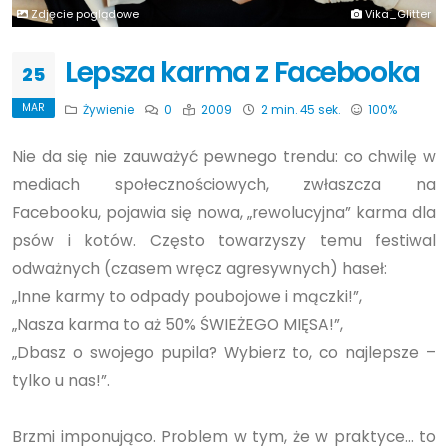
Zdjęcie poglądowe
Vika_Glitter
Lepsza karma z Facebooka
25
MAR
Żywienie
0
2009
2 min. 45 sek.
100%
Nie da się nie zauważyć pewnego trendu: co chwilę w
mediach społecznościowych, zwłaszcza na
Facebooku, pojawia się nowa, „rewolucyjna” karma dla
psów i kotów. Często towarzyszy temu festiwal
odważnych (czasem wręcz agresywnych) haseł:
„Inne karmy to odpady poubojowe i mączki!”,
„Nasza karma to aż 50% ŚWIEŻEGO MIĘSA!”,
„Dbasz o swojego pupila? Wybierz to, co najlepsze –
tylko u nas!”.
Brzmi imponująco. Problem w tym, że w praktyce... to