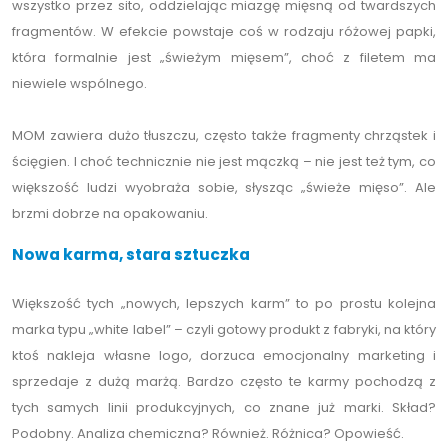
wszystko przez sito, oddzielając miazgę mięsną od twardszych
fragmentów. W efekcie powstaje coś w rodzaju różowej papki,
która formalnie jest „świeżym mięsem”, choć z filetem ma
niewiele wspólnego.
MOM zawiera dużo tłuszczu, często także fragmenty chrząstek i
ścięgien. I choć technicznie nie jest mączką – nie jest też tym, co
większość ludzi wyobraża sobie, słysząc „świeże mięso”. Ale
brzmi dobrze na opakowaniu.
Nowa karma, stara sztuczka
Większość tych „nowych, lepszych karm” to po prostu kolejna
marka typu „white label” – czyli gotowy produkt z fabryki, na który
ktoś nakleja własne logo, dorzuca emocjonalny marketing i
sprzedaje z dużą marżą. Bardzo często te karmy pochodzą z
tych samych linii produkcyjnych, co znane już marki. Skład?
Podobny. Analiza chemiczna? Również. Różnica? Opowieść.