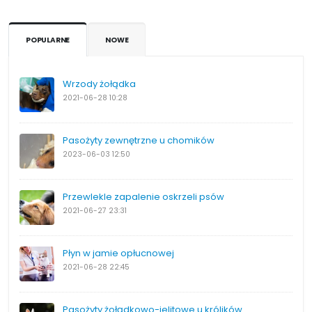
POPULARNE
NOWE
Wrzody żołądka
2021-06-28
10:28
Pasożyty zewnętrzne u chomików
2023-06-03
12:50
Przewlekle zapalenie oskrzeli psów
2021-06-27
23:31
Płyn w jamie opłucnowej
2021-06-28
22:45
Pasożyty żołądkowo-jelitowe u królików