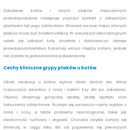
Zakażenie kotów i innych ssaków mięsożernych
prawdopodobnie następuje poprzez kontakt z zakażonym
ptactwem lub jego odchodami. Również surowe mięso chorych
ptaków może być źródłem infekcji. W warunkach laboratoryjnych
udało się zakażać koty doustnie i dotchawiczo. Istnieje
prawdopodobieństwo transmisji wirusa między kotami, jednak
nie zostało to jednoznacznie potwierdzone.
Cechy kliniczne grypy ptaków u kotów
Okres inkubacji u kotów wynosi około dwóch dni. Wirus
rozpoczyna siewstwo z nosa i kałem trzy dni po zakażeniu.
Objawy obejmują gorączkę, apatię, utratę apetytu oraz
zaburzenia oddechowe. Rozwija się surowiczo-ropny wypływ z
nosa i oczu, a także problemy neurologiczne, takie jak
niezborność ruchowa i drgawki. Choroba zwykle kończy się
śmiercią w ciągu kilku dni od pojawienia się pierwszych