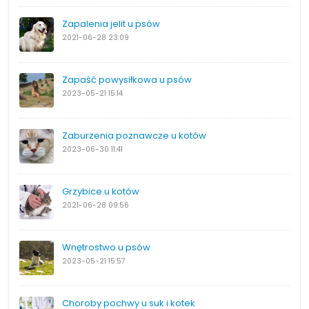
Zapalenia jelit u psów
2021-06-28
23:09
Zapaść powysiłkowa u psów
2023-05-21
15:14
Zaburzenia poznawcze u kotów
2023-06-30
11:41
Grzybice u kotów
2021-06-28
09:56
Wnętrostwo u psów
2023-05-21
15:57
Choroby pochwy u suk i kotek