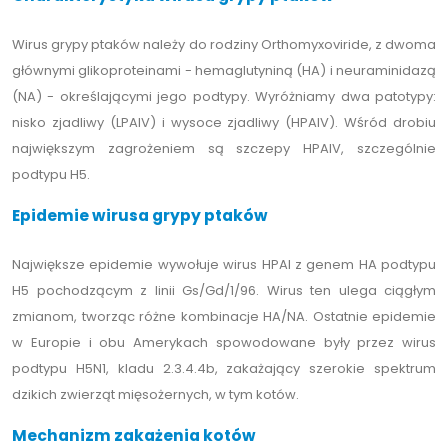
Wirus grypy ptaków należy do rodziny Orthomyxoviride, z dwoma
głównymi glikoproteinami - hemaglutyniną (HA) i neuraminidazą
(NA) - określającymi jego podtypy. Wyróżniamy dwa patotypy:
nisko zjadliwy (LPAIV) i wysoce zjadliwy (HPAIV). Wśród drobiu
największym zagrożeniem są szczepy HPAIV, szczególnie
podtypu H5.
Epidemie wirusa grypy ptaków
Największe epidemie wywołuje wirus HPAI z genem HA podtypu
H5 pochodzącym z linii Gs/Gd/1/96. Wirus ten ulega ciągłym
zmianom, tworząc różne kombinacje HA/NA. Ostatnie epidemie
w Europie i obu Amerykach spowodowane były przez wirus
podtypu H5N1, kladu 2.3.4.4b, zakażający szerokie spektrum
dzikich zwierząt mięsożernych, w tym kotów.
Mechanizm zakażenia kotów