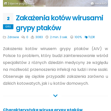
Zdjęcie poglądowe
HeckiMG
Zakażenia kotów wirusami
2
grypy ptaków
GRU
Zdrowie
0
3083
2 min. 3 sek.
100%
TLDR
Zakażenia kotów wirusem grypy ptaków (AIV) w
Polsce to problem, który budzi zainteresowanie wśród
specjalistów z różnych dziedzin medycyny ze względu
na możliwość przenoszenia infekcji na ludzi i inne ssaki.
Obserwuje się ciężkie przypadki zakażenia zarówno u
dzikich kotowatych, jak i u kotów domowych.
Charakterystyka wirusa grypy ptaków