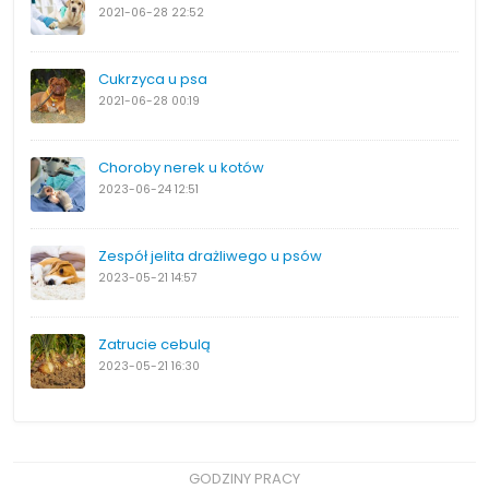
2021-06-28
22:52
Cukrzyca u psa
2021-06-28
00:19
Choroby nerek u kotów
2023-06-24
12:51
Zespół jelita drażliwego u psów
2023-05-21
14:57
Zatrucie cebulą
2023-05-21
16:30
GODZINY PRACY