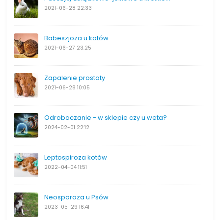
2021-06-28
22:33
Babeszjoza u kotów
2021-06-27
23:25
Zapalenie prostaty
2021-06-28
10:05
Odrobaczanie - w sklepie czy u weta?
2024-02-01
22:12
Leptospiroza kotów
2022-04-04
11:51
Neosporoza u Psów
2023-05-29
16:41