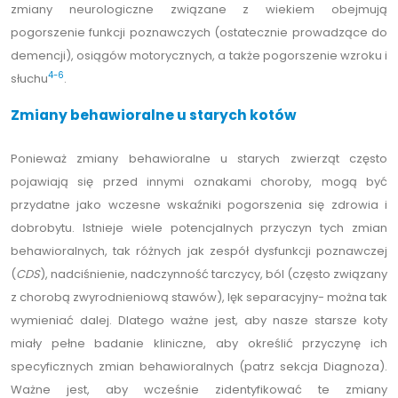
zmiany neurologiczne związane z wiekiem obejmują
pogorszenie funkcji poznawczych (ostatecznie prowadzące do
demencji), osiągów motorycznych, a także pogorszenie wzroku i
4-6
słuchu
.
Zmiany behawioralne u starych kotów
Ponieważ zmiany behawioralne u starych zwierząt często
pojawiają się przed innymi oznakami choroby, mogą być
przydatne jako wczesne wskaźniki pogorszenia się zdrowia i
dobrobytu. Istnieje wiele potencjalnych przyczyn tych zmian
behawioralnych, tak różnych jak zespół dysfunkcji poznawczej
(
CDS
), nadciśnienie, nadczynność tarczycy, ból (często związany
z chorobą zwyrodnieniową stawów), lęk separacyjny- można tak
wymieniać dalej. Dlatego ważne jest, aby nasze starsze koty
miały pełne badanie kliniczne, aby określić przyczynę ich
specyficznych zmian behawioralnych (patrz sekcja Diagnoza).
Ważne jest, aby wcześnie zidentyfikować te zmiany