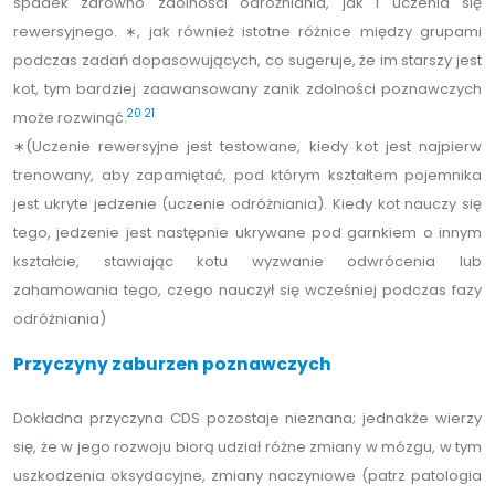
spadek zarówno zdolności odróżniania, jak i uczenia się
rewersyjnego. ∗, jak również istotne różnice między grupami
podczas zadań dopasowujących, co sugeruje, że im starszy jest
kot, tym bardziej zaawansowany zanik zdolności poznawczych
20
21
może rozwinąć.
∗(Uczenie rewersyjne jest testowane, kiedy kot jest najpierw
trenowany, aby zapamiętać, pod którym kształtem pojemnika
jest ukryte jedzenie (uczenie odróżniania). Kiedy kot nauczy się
tego, jedzenie jest następnie ukrywane pod garnkiem o innym
kształcie, stawiając kotu wyzwanie odwrócenia lub
zahamowania tego, czego nauczył się wcześniej podczas fazy
odróżniania)
Przyczyny zaburzen poznawczych
Dokładna przyczyna CDS pozostaje nieznana; jednakże wierzy
się, że w jego rozwoju biorą udział różne zmiany w mózgu, w tym
uszkodzenia oksydacyjne, zmiany naczyniowe (patrz patologia