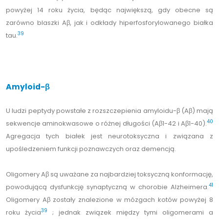
powyżej 14 roku życia, będąc największą, gdy obecne są
zarówno blaszki Aβ, jak i odkłady hiperfosforylowanego białka
39
tau.
Amyloid-β
U ludzi peptydy powstałe z rozszczepienia amyloidu-β (Aβ) mają
40
sekwencje aminokwasowe o różnej długości (Aβ1-42 i Aβ1-40).
Agregacja tych białek jest neurotoksyczna i związana z
upośledzeniem funkcji poznawczych oraz demencją.
Oligomery Aβ są uważane za najbardziej toksyczną konformację,
41
powodującą dysfunkcję synaptyczną w chorobie Alzheimera.
Oligomery Aβ zostały znalezione w mózgach kotów powyżej 8
39
roku życia
; jednak związek między tymi oligomerami a