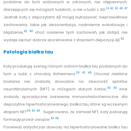
podobne do tych widzianych w zdrowych, nie otępiennych,
14
42
43
46
47
starzejących się mózgach ludzkich, a nie u ludzi z AD.
Jednak koty z depozytami Aβ mogą wykazywać nieprawidłowe
zachowania, takie jak dezorientacja, nadmierne wokalizacje i
42
48
błądzenie,
choć nasilenie tych zachowań, jak dotąd, nie
43
wydaje się być dobrze skorelowane z stopniem depozycji Aβ.
Patologia białka tau
Koty produkują szereg różnych izoform białka tau podobnych do
39
43
48
tych u ludzi z chorobą Alzheimera.
Chociaż niektóre
badania nie znalazły dowodów na obecność splotów
46
49
neurofibrylarnych (NFT) w mózgach starych kotów,
inne
znalazły sporadyczne barwienie immunohistochemiczne dla
depozytów hiperfosforylowanego białka tau, które są wczesnym
39
43
48
etapem NFT
. Sugerowano, że zamiast NFT, koty pokazują
43
48
formację przed-zwojów.
Ponieważ dotychczas dowody na hiperfosforylowane białko tau