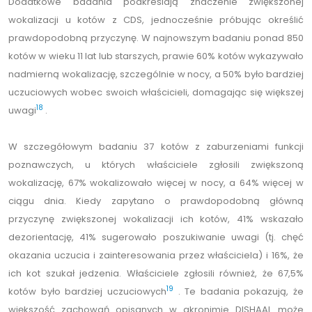
Dodatkowe badania podkreślają znaczenie zwiększonej
wokalizacji u kotów z CDS, jednocześnie próbując określić
prawdopodobną przyczynę. W najnowszym badaniu ponad 850
kotów w wieku 11 lat lub starszych, prawie 60% kotów wykazywało
nadmierną wokalizację, szczególnie w nocy, a 50% było bardziej
uczuciowych wobec swoich właścicieli, domagając się większej
18
uwagi
.
W szczegółowym badaniu 37 kotów z zaburzeniami funkcji
poznawczych, u których właściciele zgłosili zwiększoną
wokalizację, 67% wokalizowało więcej w nocy, a 64% więcej w
ciągu dnia. Kiedy zapytano o prawdopodobną główną
przyczynę zwiększonej wokalizacji ich kotów, 41% wskazało
dezorientację, 41% sugerowało poszukiwanie uwagi (tj. chęć
okazania uczucia i zainteresowania przez właściciela) i 16%, że
ich kot szukał jedzenia. Właściciele zgłosili również, że 67,5%
19
kotów było bardziej uczuciowych
. Te badania pokazują, że
większość zachowań opisanych w akronimie DISHAAL może