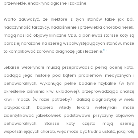
przewlekłe, endokrynologiczne i zakaźne.
Warto zauważyć, że niektóre z tych stanów takie jak ból,
nadczynność tarczycy, nadciśnienie i przewlekła choroba nerek,
mogą nasilać objawy kliniczne CDS, a ponieważ starsze koty są
bardziej narażone na szereg współwystępujących stanów, może
59
to komplikować zarówno diagnozę, jak i leczenie.
Lekarze weterynarii muszą przeprowadzić pełną ocenę kota,
badając jego historię pod kątem problemów medycznych i
behawioralnych, wykonując pełne badanie fizykalne (w tym
określenie ciśnienia krwi układowej), przeprowadzając analizę
krwi i moczu (w razie potrzeby) i dalszą diagnostykę w wielu
przypadkach. Dopiero wtedy lekarz weterynarii może
zidentyfikować jakiekolwiek podstawowe przyczyny objawów
behawioralnych. Starsze koty często mają szereg
współistniejących chorób, więc może być trudno ustalić, jaką rolę