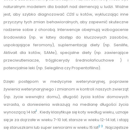
naturalnym modelem dla badań nad demencją u ludzi. Ważne
jest, aby szybko diagnozować
CDS
u kotów, wykluczając inne
przyczyny tych zmian behawioralnych, aby zapewnić skuteczne
radzenie sobie z chorobą. Interwencje obejmują wzbogacenie
środowiska (np. w łatwy dostęp do kluczowych zasobów,
uspokajające feromony), suplementację diety (np. Senilife,
Aktivait dla kotów, SAMe), specjalne diety (np. zawierające
przeciwutleniacze, trójglicerydy średniołańcuchowe ) i
potencjalnie leki (np. Selegilina czy Propentofilina).
Dzięki postępom w medycynie weterynaryjnej, poprawie
żywienia weterynaryjnego i zmianom w kontroli naszych zwierząt
(np. życie wewnątrz domu), długość życia kotów domowych
wzrasta, a doniesienia wskazują na medianę długości życia
1
wynoszącą 14 lat
. Kiedy klasyfikuje się koty według wieku, uznaje
się je za dojrzałe w wieku 7-10 lat; starsze w wieku 12-14 lat; i stają
2
3
się staruszkami lub super seniorami w wieku 15 lat
. Najczęstsze