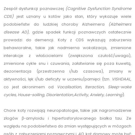
Zespół dysfunkcji poznawczej
(Cognitive Dysfunction Syndrome
CDS)
jest uznany u kotów jako stan, który wykazuje wiele
podobieństw do ludzkiej choroby Alzheimera
(Alzheimers
disease AD)
, gdzie spadek funkcji poznawczych ostatecznie
prowadzi do demencji. Koty z CDS wykazują zaburzenia
behawioralne, takie jak nadmierna wokalizacja, zmienione
interakcje z właścicielami (zwiększona czułość/uwaga),
zmienione cykle snu i czuwania, załatwianie się poza kuwetą,
dezorientacja (przestrzenna i/lub czasowa), zmiany w
aktywności, lęk i/lub deficyty w uczeniu/pamięci (tzn.
VISHDAAL
,
co jest akronimem od
Vocalisation, Iteraction, Sleep-wake
cycles, House-soiling, Disorientation,Activity, Anxiety, Learning
).
Chore koty rozwijają neuropatologie, takie jak nagromadzenie
złogów β-amyloidu i hiperfosforylowanego białka tau. Ze
względu na podobieństwa do zmian występujących w mózgach
osób z zaburzeniami poznawczymi i
AD
, kot domowy może być