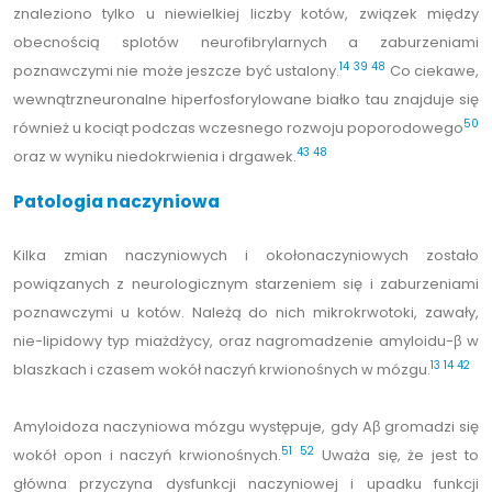
znaleziono tylko u niewielkiej liczby kotów, związek między
obecnością splotów neurofibrylarnych a zaburzeniami
14
39
48
poznawczymi nie może jeszcze być ustalony.
Co ciekawe,
wewnątrzneuronalne hiperfosforylowane białko tau znajduje się
50
również u kociąt podczas wczesnego rozwoju poporodowego
43
48
oraz w wyniku niedokrwienia i drgawek.
Patologia naczyniowa
Kilka zmian naczyniowych i okołonaczyniowych zostało
powiązanych z neurologicznym starzeniem się i zaburzeniami
poznawczymi u kotów. Należą do nich mikrokrwotoki, zawały,
nie-lipidowy typ miażdżycy, oraz nagromadzenie amyloidu-β w
13
14
42
blaszkach i czasem wokół naczyń krwionośnych w mózgu.
Amyloidoza naczyniowa mózgu występuje, gdy Aβ gromadzi się
51
52
wokół opon i naczyń krwionośnych.
Uważa się, że jest to
główna przyczyna dysfunkcji naczyniowej i upadku funkcji