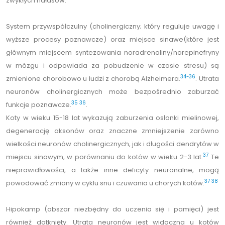
zwykłych hałasów.
System przywspółczulny (cholinergiczny; który reguluje uwagę i
wyższe procesy poznawcze) oraz miejsce sinawe(które jest
głównym miejscem syntezowania noradrenaliny/norepinefryny
w mózgu i odpowiada za pobudzenie w czasie stresu) są
34-36
zmienione chorobowo u ludzi z chorobą Alzheimera.
. Utrata
neuronów cholinergicznych może bezpośrednio zaburzać
35
36
funkcje poznawcze.
.
Koty w wieku 15-18 lat wykazują zaburzenia osłonki mielinowej,
degenerację aksonów oraz znaczne zmniejszenie zarówno
wielkości neuronów cholinergicznych, jak i długości dendrytów w
37
miejscu sinawym, w porównaniu do kotów w wieku 2-3 lat.
Te
nieprawidłowości, a także inne deficyty neuronalne, mogą
37
38
powodować zmiany w cyklu snu i czuwania u chorych kotów.
Hipokamp (obszar niezbędny do uczenia się i pamięci) jest
również dotknięty. Utrata neuronów jest widoczna u kotów