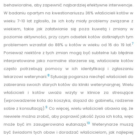
behawioralne, aby zapewnić najbardziej efektywne interwencje.
W badaniu opartym na kwestionariuszu 36% właścicieli kotów w
wieku 7-10 lat zgłosiło, że ich koty miały problemy związane z
wiekiem, takie jak załatwianie się poza kuwetą i zmiany w
poziomie aktywności, przy czym odsetek kotów dotkniętych tym
7
problemem wzrastał do 88% u kotów w wieku od 16 do 19 lat.
Ponieważ niektóre z tych zmian mogą być subtelne lub błędnie
interpretowane jako normalne starzenie się, właściciele kotów
często potrzebują pomocy w ich identyfikacji i zgłaszaniu
8
lekarzowi weterynarii.
Sytuację pogarsza niechęć właścicieli do
zabierania swoich starych kotów do kliniki weterynaryjnej. Wielu
właścicieli i kotów uważa wizyty w klinice za stresujące
(wprowadzenie kota do koszyka, dojazd do gabinetu, radzenie
9
sobie z konsultacją).
Co więcej, wielu właścicieli obawia się, że
niewiele można zrobić, aby poprawić jakość życia ich kota, więc
10
może być im zasugerowana eutanazja.
Weterynarze muszą
być świadomi tych obaw i doradzać właścicielom, jak najlepiej