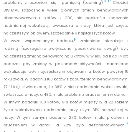
8
17
problemy z uczeniem się i pamięcią (Learning).
Chociaż
DISHAAL rozpoznaje wiele głównych zmian behawioralnych
obserwowanych u kotów z CDS, nie podkreśla znaczenia
nadmiernej wokalizacji, zwłaszcza w nocy, która jest często
najczęstszym objawem, szczególnie u najstarszych kotów.
14
W wyżej wspomnianym badaniu,
zmienione interakcje z
rodziną (szczególnie zwiększone poszukiwanie uwagi) były
najczęstszą zmianą behawioralną u kotów w wieku od 11 do 14 lat,
podczas gdy zmiany w poziomach aktywności i nadmierne
wokalizacje były najczęstszymi objawami u kotów powyżej 15
roku życia. W badaniu 100 kotów z zaburzeniami behawioralnymi
(7-11 lat), stwierdzono, że 36% z nich nadmiernie wokalizowało,
8
zwłaszcza w nocy, a 48% miało problem z brudzeniem w domu.
W innym badaniu 100 kotów, 61% kotów między 12 a 22 rokiem
życia wokalizowało nadmiernie, przy czym 31% najczęściej w
nocy. W tym samym badaniu, 27% kotów miało problem z
15
brudzeniem w domu, a 22% było dezorientowanych.