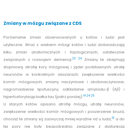
Zmiany w mózgu związane z CDS
Porównanie zmian obserwowanych u kotów i ludzi jest
użyteczne. Wraz z wiekiem mózgi kotów i ludzi doświadczają
kilku zmian anatomicznych i fizjologicznych, ostatecznie
23
24
związanych z rozwojem demencji.
Zmiany te obejmują
stopniową atrofię kory mózgowej i jąder podstawnych; utratę
neuronów w konkretnych obszarach; zwiększenie wielkości
komór mózgowych; zmiany naczyniowe i okołonaczyniowe;
nagromadzenie lipofuscyny; odkładanie amyloidu-β (Aβ) i
14
24
25
hiperfosforylację białka tau (patrz poniżej).
U starych kotów opisano atrofię mózgu, utratę neuronów,
zwiększenie wielkości komór mózgowych i poszerzenie bruzd,
15
chociaż te zmiany są zazwyczaj mniej wyraźne niż u ludzi,
a do
tej pory nie były bezpośrednio związane z dysfunkcją