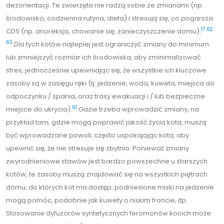
dezorientacji. Te zwierzęta nie radzą sobie ze zmianami (np.
środowisko, codzienna rutyna, dieta) i stresują się, co pogarsza
17
62
CDS (np. anoreksja, chowanie się, zanieczyszczenie domu).
63
Dla tych kotów najlepiej jest ograniczyć zmiany do minimum
lub zmniejszyć rozmiar ich środowiska, aby zminimalizować
stres, jednocześnie upewniając się, że wszystkie ich kluczowe
zasoby są w zasięgu ręki (tj. jedzenie, woda, kuweta, miejsca do
odpoczynku / spania, oraz trasy ewakuacji i / lub bezpieczne
61
miejsce do ukrycia).
Gdzie trzeba wprowadzić zmiany, na
przykład tam, gdzie mogą poprawić jakość życia kota, muszą
być wprowadzane powoli; często uspokajając kota, aby
upewnić się, że nie stresuje się zbytnio. Ponieważ zmiany
zwyrodnieniowe stawów jest bardzo powszechne u starszych
kotów, te zasoby muszą znajdować się na wszystkich piętrach
domu, do których kot ma dostęp; podniesione miski na jedzenie
mogą pomóc, podobnie jak kuwety o niskim froncie, itp.
Stosowanie dyfuzorów syntetycznych feromonów kocich może