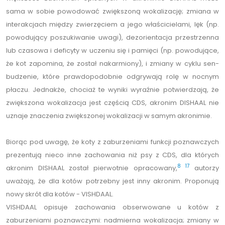
sama w sobie powodować zwiększoną wokalizację; zmiana w
interakcjach między zwierzęciem a jego właścicielami, lęk (np.
powodujący poszukiwanie uwagi), dezorientacja przestrzenna
lub czasowa i deficyty w uczeniu się i pamięci (np. powodujące,
że kot zapomina, że został nakarmiony), i zmiany w cyklu sen-
budzenie, które prawdopodobnie odgrywają rolę w nocnym
płaczu. Jednakże, chociaż te wyniki wyraźnie potwierdzają, że
zwiększona wokalizacja jest częścią CDS, akronim DISHAAL nie
uznaje znaczenia zwiększonej wokalizacji w samym akronimie.
Biorąc pod uwagę, że koty z zaburzeniami funkcji poznawczych
prezentują nieco inne zachowania niż psy z CDS, dla których
8
17
akronim DISHAAL został pierwotnie opracowany,
autorzy
uważają, że dla kotów potrzebny jest inny akronim. Proponują
nowy skrót dla kotów - VISHDAAL.
VISHDAAL opisuje zachowania obserwowane u kotów z
zaburzeniami poznawczymi: nadmierna wokalizacja; zmiany w