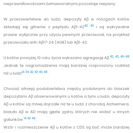
nieprawidłowościami behawioralnymi pozostaje niejasny.
W przeciwieństwie do ludzi, depozyty Aβ w mózgach kotów
42
43
składają się głównie z peptydu Aβ1-42
i są wykrywalne
prawie wyłącznie przy użyciu pewnych przeciwciał, na przykład
przeciwciała anti-Aβ17-24 (4G8) lub Aβ1-42.
42, 43, 46-48
U kotów powyżej 10 roku życia wykazano agregację Aβ.
Jednak te nagromadzenia mają bardziej rozproszony rozkład
14
39
42
43
46
48
niż u ludzi
.
Chociaż istnieją podobieństwa między podobnymi do blaszek
depozytami Aβ obserwowanymi u kotów a tymi u ludzi, depozyty
Aβ u kotów są mniej dojrzałe niż te u ludzi z chorobą Alzheimera;
blaszki Aβ w AD mają gęste jądra, których nie widać u innych
14
42
46
gatunków.
.
Wzór i rozmieszczenie Aβ u kotów z CDS są być może bardziej