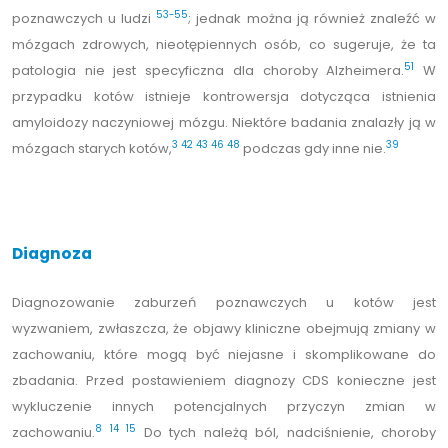
53-55
poznawczych u ludzi
; jednak można ją również znaleźć w
mózgach zdrowych, nieotępiennych osób, co sugeruje, że ta
51
patologia nie jest specyficzna dla choroby Alzheimera.
W
przypadku kotów istnieje kontrowersja dotycząca istnienia
amyloidozy naczyniowej mózgu. Niektóre badania znalazły ją w
3
42
43
46
48
39
mózgach starych kotów,
podczas gdy inne nie.
Diagnoza
Diagnozowanie zaburzeń poznawczych u kotów jest
wyzwaniem, zwłaszcza, że objawy kliniczne obejmują zmiany w
zachowaniu, które mogą być niejasne i skomplikowane do
zbadania. Przed postawieniem diagnozy CDS konieczne jest
wykluczenie innych potencjalnych przyczyn zmian w
8
14
15
zachowaniu.
Do tych należą ból, nadciśnienie, choroby