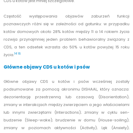
CDS u kotów jest mniej szczegółowe.
Częstość występowania objawów zaburzeń funkcji
poznawczych różni się w zależności od gatunku: w przypadku
kotów domowych około 28% kotów między 11 a 14 rokiem życia
rozwija przynajmniej jeden problem behawioralny związany z
CDS, a ten odsetek wzrasta do 50% u kotów powyżej 15 roku
14
16
życia.
Główne objawy CDS u kotów i psów
Główne objawy CDS u kotów i psów wcześniej zostały
podsumowane za pomocą akronimu DISHAAL, który oznacza:
dezorientację przestrzenną lub czasową (Disorientation);
zmiany w interakcjach między zwierzęciem a jego właścicielami
lub innymi zwierzętami (Interactions); zmiany w cyklu sen-
budzenie (Sleep-wake); brudzenie w domu (House-soiling);
zmiany w poziomach aktywności (Activity); Lęk (Anxiety);