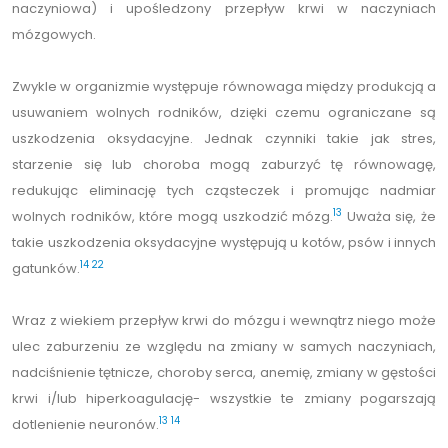
naczyniowa) i upośledzony przepływ krwi w naczyniach
mózgowych.
Zwykle w organizmie występuje równowaga między produkcją a
usuwaniem wolnych rodników, dzięki czemu ograniczane są
uszkodzenia oksydacyjne. Jednak czynniki takie jak stres,
starzenie się lub choroba mogą zaburzyć tę równowagę,
redukując eliminację tych cząsteczek i promując nadmiar
13
wolnych rodników, które mogą uszkodzić mózg.
Uważa się, że
takie uszkodzenia oksydacyjne występują u kotów, psów i innych
14
22
gatunków.
Wraz z wiekiem przepływ krwi do mózgu i wewnątrz niego może
ulec zaburzeniu ze względu na zmiany w samych naczyniach,
nadciśnienie tętnicze, choroby serca, anemię, zmiany w gęstości
krwi i/lub hiperkoagulację- wszystkie te zmiany pogarszają
13
14
dotlenienie neuronów.