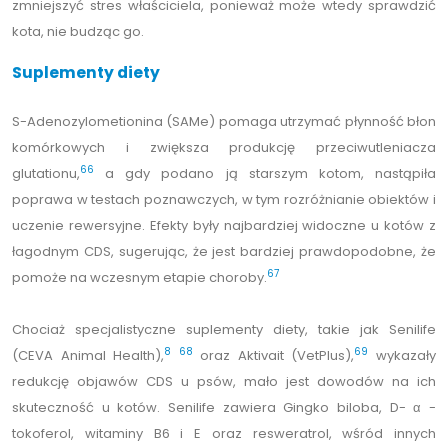
zmniejszyć stres właściciela, ponieważ może wtedy sprawdzić
kota, nie budząc go.
Suplementy diety
S-Adenozylometionina (SAMe) pomaga utrzymać płynność błon
komórkowych i zwiększa produkcję przeciwutleniacza
66
glutationu,
a gdy podano ją starszym kotom, nastąpiła
poprawa w testach poznawczych, w tym rozróżnianie obiektów i
uczenie rewersyjne. Efekty były najbardziej widoczne u kotów z
łagodnym CDS, sugerując, że jest bardziej prawdopodobne, że
67
pomoże na wczesnym etapie choroby.
Chociaż specjalistyczne suplementy diety, takie jak Senilife
8
68
69
(CEVA Animal Health),
oraz Aktivait (VetPlus),
wykazały
redukcję objawów CDS u psów, mało jest dowodów na ich
skuteczność u kotów. Senilife zawiera Gingko biloba, D- α -
tokoferol, witaminy B6 i E oraz resweratrol, wśród innych