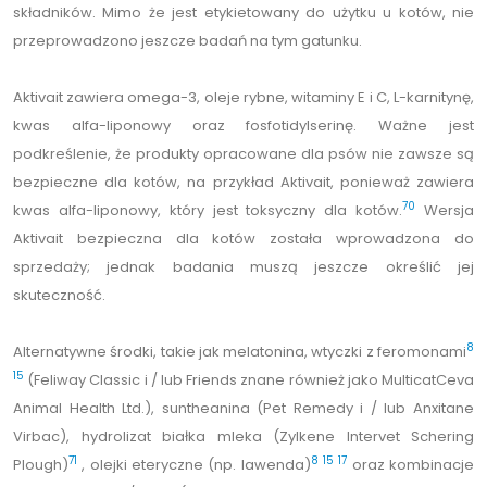
składników. Mimo że jest etykietowany do użytku u kotów, nie
przeprowadzono jeszcze badań na tym gatunku.
Aktivait zawiera omega-3, oleje rybne, witaminy E i C, L-karnitynę,
kwas alfa-liponowy oraz fosfotidylserinę. Ważne jest
podkreślenie, że produkty opracowane dla psów nie zawsze są
bezpieczne dla kotów, na przykład Aktivait, ponieważ zawiera
70
kwas alfa-liponowy, który jest toksyczny dla kotów.
Wersja
Aktivait bezpieczna dla kotów została wprowadzona do
sprzedaży; jednak badania muszą jeszcze określić jej
skuteczność.
8
Alternatywne środki, takie jak melatonina, wtyczki z feromonami
15
(Feliway Classic i / lub Friends znane również jako MulticatCeva
Animal Health Ltd.), suntheanina (Pet Remedy i / lub Anxitane
Virbac), hydrolizat białka mleka (Zylkene Intervet Schering
71
8
15
17
Plough)
, olejki eteryczne (np. lawenda)
oraz kombinacje