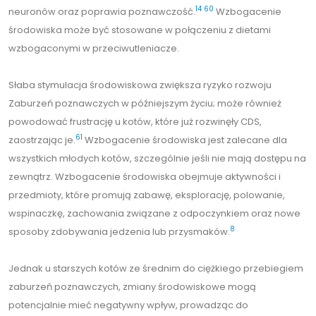
14
60
neuronów oraz poprawia poznawczość.
Wzbogacenie
środowiska może być stosowane w połączeniu z dietami
wzbogaconymi w przeciwutleniacze.
Słaba stymulacja środowiskowa zwiększa ryzyko rozwoju
Zaburzeń poznawczych w późniejszym życiu; może również
powodować frustrację u kotów, które już rozwinęły CDS,
61
zaostrzając je.
Wzbogacenie środowiska jest zalecane dla
wszystkich młodych kotów, szczególnie jeśli nie mają dostępu na
zewnątrz. Wzbogacenie środowiska obejmuje aktywności i
przedmioty, które promują zabawę, eksplorację, polowanie,
wspinaczkę, zachowania związane z odpoczynkiem oraz nowe
8
sposoby zdobywania jedzenia lub przysmaków.
Jednak u starszych kotów ze średnim do ciężkiego przebiegiem
zaburzeń poznawczych, zmiany środowiskowe mogą
potencjalnie mieć negatywny wpływ, prowadząc do