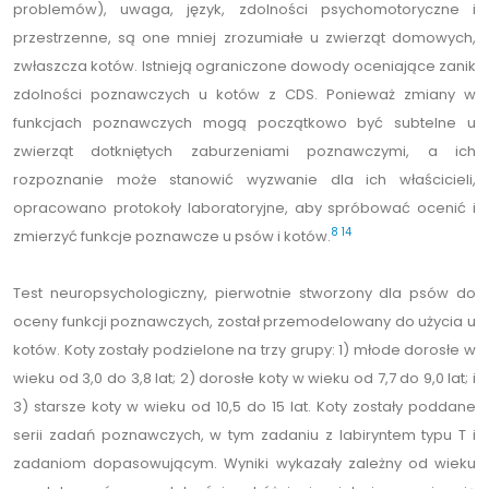
problemów), uwaga, język, zdolności psychomotoryczne i
przestrzenne, są one mniej zrozumiałe u zwierząt domowych,
zwłaszcza kotów. Istnieją ograniczone dowody oceniające zanik
zdolności poznawczych u kotów z CDS. Ponieważ zmiany w
funkcjach poznawczych mogą początkowo być subtelne u
zwierząt dotkniętych zaburzeniami poznawczymi, a ich
rozpoznanie może stanowić wyzwanie dla ich właścicieli,
opracowano protokoły laboratoryjne, aby spróbować ocenić i
8
14
zmierzyć funkcje poznawcze u psów i kotów.
Test neuropsychologiczny, pierwotnie stworzony dla psów do
oceny funkcji poznawczych, został przemodelowany do użycia u
kotów. Koty zostały podzielone na trzy grupy: 1) młode dorosłe w
wieku od 3,0 do 3,8 lat; 2) dorosłe koty w wieku od 7,7 do 9,0 lat; i
3) starsze koty w wieku od 10,5 do 15 lat. Koty zostały poddane
serii zadań poznawczych, w tym zadaniu z labiryntem typu T i
zadaniom dopasowującym. Wyniki wykazały zależny od wieku