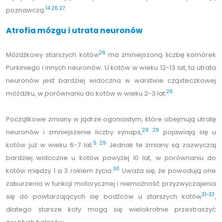
14
26
27
poznawczą.
Atrofia mózgu i utrata neuronów
26
Móżdżkowy starszych kotów
ma zmniejszoną liczbę komórek
Purkiniego i innych neuronów. U kotów w wieku 12-13 lat, ta utrata
neuronów jest bardziej widoczna w warstwie cząsteczkowej
26
móżdżku, w porównaniu do kotów w wieku 2-3 lat.
Początkowe zmiany w jądrze ogoniastym, które obejmują utratę
28
29
neuronów i zmniejszenie liczby synaps,
pojawiają się u
5
29
kotów już w wieku 6-7 lat.
Jednak te zmiany są zazwyczaj
bardziej widoczne u kotów powyżej 10 lat, w porównaniu do
30
kotów między 1 a 3 rokiem życia.
Uważa się, że powodują one
zaburzenia w funkcji motorycznej i niemożność przyzwyczajenia
31-33
się do powtarzających się bodźców u starszych kotów
,
dlatego starsze koty mogą się wielokrotnie przestraszyć