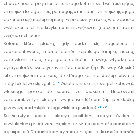
chociaż nocne przytulanie starszego kota może być frustrujące,
zmniejsza to jego stres, pomagając mu spać i zmniejszając jego
dezorientację następnej nocy; w przeciwnym razie, w przypadku
wykluczenia ich lub krzyku na nich zwiększa się poziom stresu i
zwiększa ich płacz.
Kotom, które płaczą, gdy budzą się zagubione i
zdezorientowane, można pomóc zapalając lampkę nocną,
zostawieniu radia, aby grało delikatną muzykę, wtyczką do
dystrybutorów syntetycznych feromonów (np. Feliway Classic)
lub zmniejszeniu obszaru, do którego kot ma dostęp, aby nie
19
mógł tak łatwo się zgubić
Ostatecznie, kot może potrzebować
własnego pokoju do spania, ze wszystkimi kluczowymi
zasobami, w tym ciepłym, wygodnym łóżkiem (np. podkładką
59
65
grzewczą pod miękkim legowiskiem plus koc).
Ścisła rutyna nocna z ciepłym posiłkiem, ciepłym łóżkiem i
przytulaniem przed zamknięciem drzwi na noc może pomóc im
się uspokoić. Dodanie kamery monitorującej kotka może pomóc