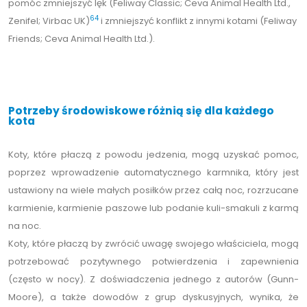
pomóc zmniejszyć lęk (Feliway Classic; Ceva Animal Health Ltd.,
64
Zenifel; Virbac UK)
i zmniejszyć konflikt z innymi kotami (Feliway
Friends; Ceva Animal Health Ltd.).
Potrzeby środowiskowe różnią się dla każdego
kota
Koty, które płaczą z powodu jedzenia, mogą uzyskać pomoc,
poprzez wprowadzenie automatycznego karmnika, który jest
ustawiony na wiele małych posiłków przez całą noc, rozrzucane
karmienie, karmienie paszowe lub podanie kuli-smakuli z karmą
na noc.
Koty, które płaczą by zwrócić uwagę swojego właściciela, mogą
potrzebować pozytywnego potwierdzenia i zapewnienia
(często w nocy). Z doświadczenia jednego z autorów (Gunn-
Moore), a także dowodów z grup dyskusyjnych, wynika, że