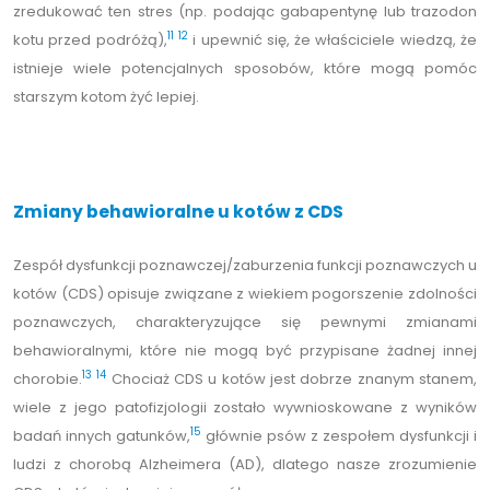
zredukować ten stres (np. podając gabapentynę lub trazodon
11
12
kotu przed podróżą),
i upewnić się, że właściciele wiedzą, że
istnieje wiele potencjalnych sposobów, które mogą pomóc
starszym kotom żyć lepiej.
Zmiany behawioralne u kotów z CDS
Zespół dysfunkcji poznawczej/zaburzenia funkcji poznawczych u
kotów (CDS) opisuje związane z wiekiem pogorszenie zdolności
poznawczych, charakteryzujące się pewnymi zmianami
behawioralnymi, które nie mogą być przypisane żadnej innej
13
14
chorobie.
Chociaż CDS u kotów jest dobrze znanym stanem,
wiele z jego patofizjologii zostało wywnioskowane z wyników
15
badań innych gatunków,
głównie psów z zespołem dysfunkcji i
ludzi z chorobą Alzheimera (AD), dlatego nasze zrozumienie