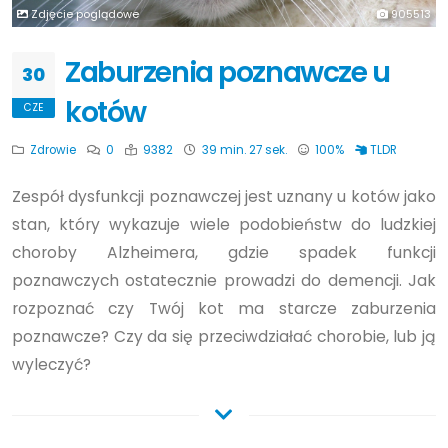
Zdjęcie poglądowe
905513
Zaburzenia poznawcze u
30
kotów
CZE
Zdrowie
0
9382
39 min. 27 sek.
100%
TLDR
Zespół dysfunkcji poznawczej jest uznany u kotów jako
stan, który wykazuje wiele podobieństw do ludzkiej
choroby Alzheimera, gdzie spadek funkcji
poznawczych ostatecznie prowadzi do demencji. Jak
rozpoznać czy Twój kot ma starcze zaburzenia
poznawcze? Czy da się przeciwdziałać chorobie, lub ją
wyleczyć?