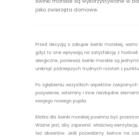
świnki morskie są wykorzystywane w ba
jako zwierzęta domowe.
Przed decyzją o zakupie świnki morskiej, wart
gdyż to one wpływają na satysfakcję z hodowli
alergiczne, ponieważ świnki morskie są jednymi 
uniknąć późniejszych trudnych rozstań z punktu w
Po zgłębieniu wszystkich aspektów związanych z
pożywienie, witaminy i inne niezbędne elemen
swojego nowego pupila.
Klatka dla świnki morskiej powinna być przest
Ważne jest, aby zapewnić właściwą wentylację,
też akwariów. Jeśli pozwalamy śwince na cod