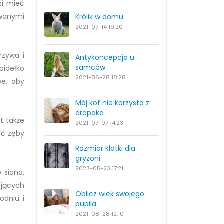
si mieć
owanymi
Królik w domu
2021-07-14
19:20
rzywa i
Antykoncepcja u
samców
oidełko
2021-06-28
18:28
we, aby
Mój kot nie korzysta z
drapaka
t także
2021-07-07
14:23
ać zęby
Rozmiar klatki dla
gryzoni
2023-05-23
17:21
 siana,
ujących
Oblicz wiek swojego
odniu i
pupila
2021-08-28
12:10