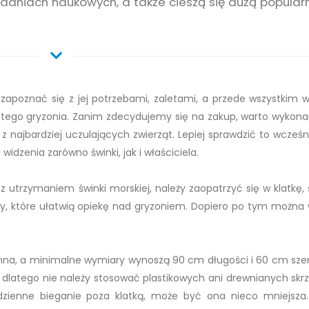
daniach naukowych, a także cieszą się dużą popular
o zapoznać się z jej potrzebami, zaletami, a przede wszystkim 
 tego gryzonia. Zanim zdecydujemy się na zakup, warto wykona
z najbardziej uczulających zwierząt. Lepiej sprawdzić to wcześni
idzenia zarówno świnki, jak i właściciela.
 utrzymaniem świnki morskiej, należy zaopatrzyć się w klatkę, ś
ty, które ułatwią opiekę nad gryzoniem. Dopiero po tym można
ronna, a minimalne wymiary wynoszą 90 cm długości i 60 cm szer
 dlatego nie należy stosować plastikowych ani drewnianych skrz
zienne bieganie poza klatką, może być ona nieco mniejsza.