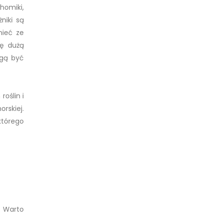
homiki,
niki są
nieć ze
ię dużą
ogą być
oślin i
rskiej.
którego
 Warto