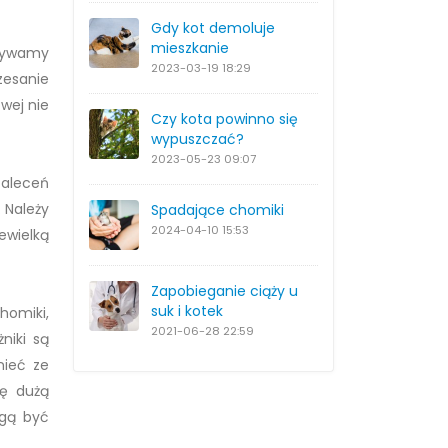
Gdy kot demoluje
mieszkanie
Używamy
2023-03-19
18:29
zesanie
wej nie
Czy kota powinno się
wypuszczać?
2023-05-23
09:07
zaleceń
 Należy
Spadające chomiki
2024-04-10
15:53
ewielką
Zapobieganie ciąży u
suk i kotek
homiki,
2021-06-28
22:59
niki są
nieć ze
ię dużą
ogą być