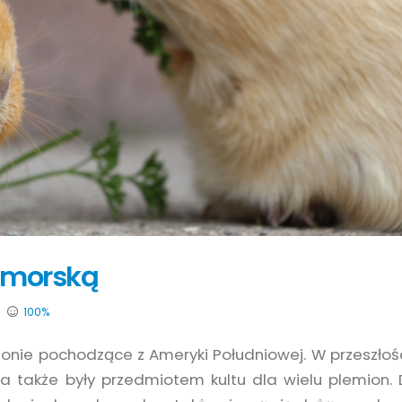
 morską
100%
yzonie pochodzące z Ameryki Południowej. W przeszłośc
 także były przedmiotem kultu dla wielu plemion. D