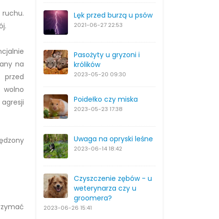
 ruchu.
Lęk przed burzą u psów
j.
2021-06-27
22:53
cjalnie
Pasożyty u gryzoni i
wany na
królików
2023-05-20
09:30
e przed
e wolno
Poidełko czy miska
agresji
2023-05-23
17:38
Uwaga na opryski leśne
pędzony
2023-06-14
18:42
Czyszczenie zębów - u
weterynarza czy u
groomera?
trzymać
2023-06-26
15:41