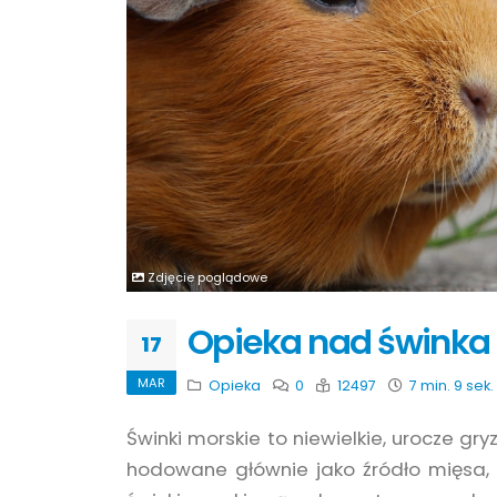
Zdjęcie poglądowe
Opieka nad świnka
17
MAR
Opieka
0
12497
7 min. 9 sek.
Świnki morskie to niewielkie, urocze gr
hodowane głównie jako źródło mięsa, a