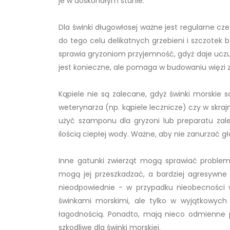
je w doskonałym stanie.
Dla świnki długowłosej ważne jest regularne cz
do tego celu delikatnych grzebieni i szczotek 
sprawia gryzoniom przyjemność, gdyż daje uczuc
jest konieczne, ale pomaga w budowaniu więzi z
Kąpiele nie są zalecane, gdyż świnki morskie
weterynarza (np. kąpiele lecznicze) czy w skraj
użyć szamponu dla gryzoni lub preparatu zal
ilością ciepłej wody. Ważne, aby nie zanurzać gło
Inne gatunki zwierząt mogą sprawiać problemy 
mogą jej przeszkadzać, a bardziej agresywne o
nieodpowiednie - w przypadku nieobecności wł
świnkami morskimi, ale tylko w wyjątkowy
łagodnością. Ponadto, mają nieco odmienne p
szkodliwe dla świnki morskiej.