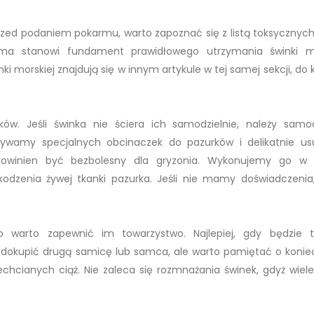
zed podaniem pokarmu, warto zapoznać się z listą toksycznych r
rma stanowi fundament prawidłowego utrzymania świnki mo
 morskiej znajdują się w innym artykule w tej samej sekcji, do 
ków. Jeśli świnka nie ściera ich samodzielnie, należy samod
używamy specjalnych obcinaczek do pazurków i delikatnie 
powinien być bezbolesny dla gryzonia. Wykonujemy go w 
odzenia żywej tkanki pazurka. Jeśli nie mamy doświadczenia
go warto zapewnić im towarzystwo. Najlepiej, gdy będzie 
dokupić drugą samicę lub samca, ale warto pamiętać o konie
chcianych ciąż. Nie zaleca się rozmnażania świnek, gdyż wiele