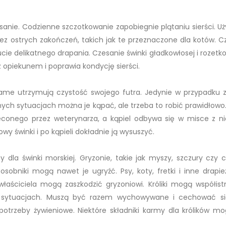
esanie. Codzienne szczotkowanie zapobiegnie plątaniu sierści. 
bez ostrych zakończeń, takich jak te przeznaczone dla kotów. C
ie delikatnego drapania. Czesanie świnki gładkowłosej i rozetko
 opiekunem i poprawia kondycję sierści.
 same utrzymują czystość swojego futra. Jedynie w przypadku 
nych sytuacjach można je kąpać, ale trzeba to robić prawidłowo.
econego przez weterynarza, a kąpiel odbywa się w misce z ni
wy świnki i po kąpieli dokładnie ją wysuszyć.
dla świnki morskiej. Gryzonie, takie jak myszy, szczury czy c
sobniki mogą nawet je ugryźć. Psy, koty, fretki i inne drapież
aściciela mogą zaszkodzić gryzoniowi. Króliki mogą współist
ch sytuacjach. Muszą być razem wychowywane i cechować s
otrzeby żywieniowe. Niektóre składniki karmy dla królików m