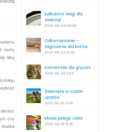
nością
Kalkulator wagi dla
zwierząt
2023-06-04
09:49
Odkomarzanie -
wadami,
zagrożenie dla kotów
ć testy
2023-06-22
10:25
ej, aby
Kołowrotek dla gryzoni
2023-05-23
17:52
ciółkę,
 wybrać
Zwierzęta w czasie
upałów
2021-06-20
21:41
okości.
Mowa psiego ciała
yń, czy
2023-03-18
15:18
 Klatka