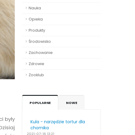
Nauka
Opieka
Produkty
Środowisko
Zachowanie
Zdrowie
Zooklub
POPULARNE
NOWE
i były
Kula - narzędzie tortur dla
zisiaj
chomika
2021-07-16
13:21