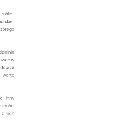
oślin i
rskiej.
którego
zielnie
usuwamy
dobrze
, warto
to inny
czności
 z nich