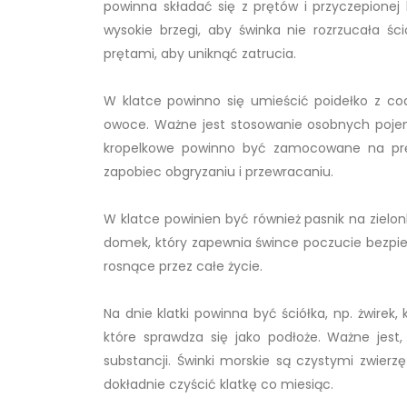
powinna składać się z prętów i przyczepionej
wysokie brzegi, aby świnka nie rozrzucała ści
prętami, aby uniknąć zatrucia.
W klatce powinno się umieścić poidełko z co
owoce. Ważne jest stosowanie osobnych pojemn
kropelkowe powinno być zamocowane na prę
zapobiec obgryzaniu i przewracaniu.
W klatce powinien być również pasnik na zielon
domek, który zapewnia śwince poczucie bezpiec
rosnące przez całe życie.
Na dnie klatki powinna być ściółka, np. żwirek
które sprawdza się jako podłoże. Ważne jest, 
substancji. Świnki morskie są czystymi zwierz
dokładnie czyścić klatkę co miesiąc.