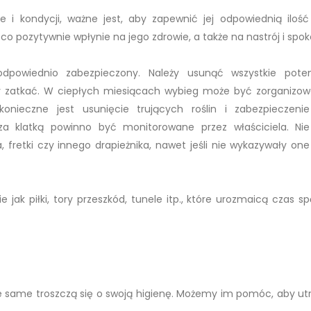
i kondycji, ważne jest, aby zapewnić jej odpowiednią ilość
co pozytywnie wpłynie na jego zdrowie, a także na nastrój i spokó
dpowiednio zabezpieczony. Należy usunąć wszystkie poten
iny zatkać. W ciepłych miesiącach wybieg może być zorganizo
nieczne jest usunięcie trujących roślin i zabezpieczeni
oza klatką powinno być monitorowane przez właściciela. Ni
 fretki czy innego drapieżnika, nawet jeśli nie wykazywały one 
 jak piłki, tory przeszkód, tunele itp., które urozmaicą czas s
óre same troszczą się o swoją higienę. Możemy im pomóc, aby u