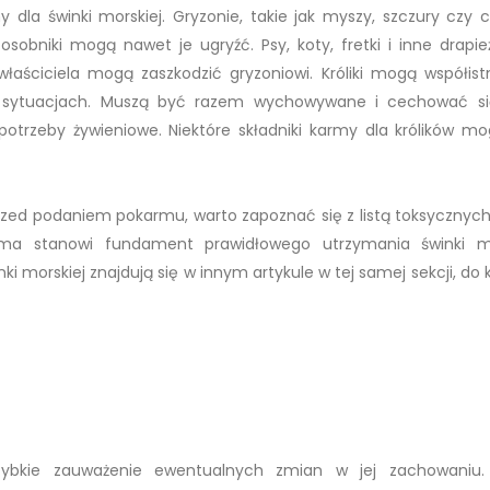
dla świnki morskiej. Gryzonie, takie jak myszy, szczury czy c
sobniki mogą nawet je ugryźć. Psy, koty, fretki i inne drapież
aściciela mogą zaszkodzić gryzoniowi. Króliki mogą współist
ch sytuacjach. Muszą być razem wychowywane i cechować s
otrzeby żywieniowe. Niektóre składniki karmy dla królików m
zed podaniem pokarmu, warto zapoznać się z listą toksycznych r
rma stanowi fundament prawidłowego utrzymania świnki mo
 morskiej znajdują się w innym artykule w tej samej sekcji, do 
zybkie zauważenie ewentualnych zmian w jej zachowaniu.