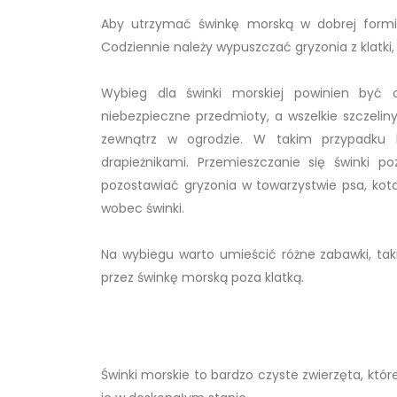
Aby utrzymać świnkę morską w dobrej formie 
Codziennie należy wypuszczać gryzonia z klatki, 
Wybieg dla świnki morskiej powinien być o
niebezpieczne przedmioty, a wszelkie szczel
zewnątrz w ogrodzie. W takim przypadku ko
drapieżnikami. Przemieszczanie się świnki p
pozostawiać gryzonia w towarzystwie psa, kota,
wobec świnki.
Na wybiegu warto umieścić różne zabawki, takie
przez świnkę morską poza klatką.
Świnki morskie to bardzo czyste zwierzęta, kt