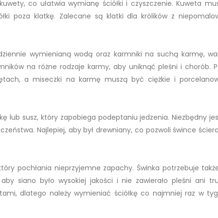
 kuwety, co ułatwia wymianę ściółki i czyszczenie. Kuweta mu
ółki poza klatkę. Zalecane są klatki dla królików z niepomal
dziennie wymienianą wodą oraz karmniki na suchą karmę, wa
ików na różne rodzaje karmy, aby uniknąć pleśni i chorób. P
tach, a miseczki na karmę muszą być ciężkie i porcelano
kę lub susz, który zapobiega podeptaniu jedzenia. Niezbędny jes
zeństwa. Najlepiej, aby był drewniany, co pozwoli śwince ścier
, który pochłania nieprzyjemne zapachy. Świnka potrzebuje także
aby siano było wysokiej jakości i nie zawierało pleśni ani tr
ętami, dlatego należy wymieniać ściółkę co najmniej raz w tyg