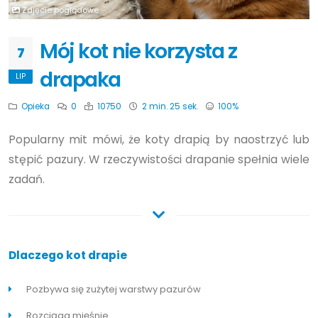
Zdjęcie poglądowe
Mój kot nie korzysta z
7
drapaka
LIP
Opieka
0
10750
2 min. 25 sek.
100%
Popularny mit mówi, że koty drapią by naostrzyć lub
stępić pazury. W rzeczywistości drapanie spełnia wiele
zadań.
Dlaczego kot drapie
Pozbywa się zużytej warstwy pazurów
Rozciąga mięśnie