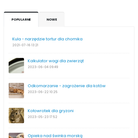
POPULARNE
NOWE
Kula - narzędzie tortur dla chomika
2021-07-16
13:21
Kalkulator wagi dla zwierząt
2023-06-04
09:49
Odkomarzanie - zagrożenie dla kotów
2023-06-22
10:25
Kołowrotek dla gryzoni
2023-05-23
17:52
Opieka nad świnka morską