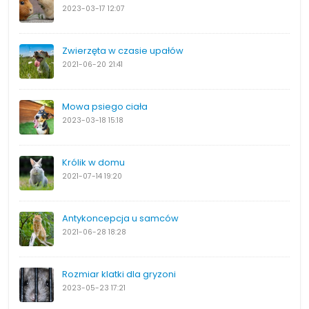
2023-03-17
12:07
Zwierzęta w czasie upałów
2021-06-20
21:41
Mowa psiego ciała
2023-03-18
15:18
Królik w domu
2021-07-14
19:20
Antykoncepcja u samców
2021-06-28
18:28
Rozmiar klatki dla gryzoni
2023-05-23
17:21