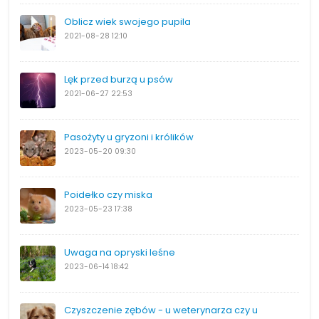
Oblicz wiek swojego pupila
2021-08-28
12:10
Lęk przed burzą u psów
2021-06-27
22:53
Pasożyty u gryzoni i królików
2023-05-20
09:30
Poidełko czy miska
2023-05-23
17:38
Uwaga na opryski leśne
2023-06-14
18:42
Czyszczenie zębów - u weterynarza czy u