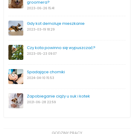
groomera?
2023-06-26
15:41
Gdy kot demoluje mieszkanie
2023-03-19
18:29
Czy kota powinno się wypuszczać?
2023-05-23
09:07
Spadające chomiki
2024-04-10
15:53
Zapobieganie ciąży u suk i kotek
2021-06-28
22:59
GODZINY PRACY