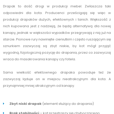
Drapak to dość drogi w produkcji mebel. Zwłaszcza taki
odpowiedni dla kota. Producenci prześcigają się więc w
produkcji drapaków dużych, efektownych i tanich. Większość z
nich kupowana jest z nadzieją, że będą alternatywą dla nowej
kanapy, jednak w większości wypadków przegrywają z nią już na
starcie. Pionowe rury nawinięte cieniutkim i często ruszającym się
sznurkiem zazwyczaj są zbyt niskie, by kot mógł przyjąć
wygodną, fizjologiczną pozycję do drapania, przez co zazwyczaj
wraca do masakrowania kanapy czy fotela.
Sama wielkość efektownego drapaka powoduje też że
zazwyczaj ląduje on w miejscu nieatrakcyjnym dla kota. A
przynajmniej mniej atrakcyjnym od kanapy.
Zbyt niski drapak
(element służący do drapania)
Brak stabilności
– kot przestraszy się chyboczącego