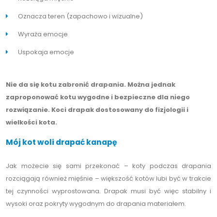
Oznacza teren (zapachowo i wizualne)
Wyraża emocje
Uspokaja emocje
Nie da się kotu zabronić drapania. Można jednak
zaproponować kotu wygodne i bezpieczne dla niego
rozwiązanie. Koci drapak dostosowany do fizjologii i
wielkości kota.
Mój kot woli drapać kanapę
Jak możecie się sami przekonać – koty podczas drapania
rozciągają również mięśnie – większość kotów lubi być w trakcie
tej czynności wyprostowana. Drapak musi być więc stabilny i
wysoki oraz pokryty wygodnym do drapania materiałem.