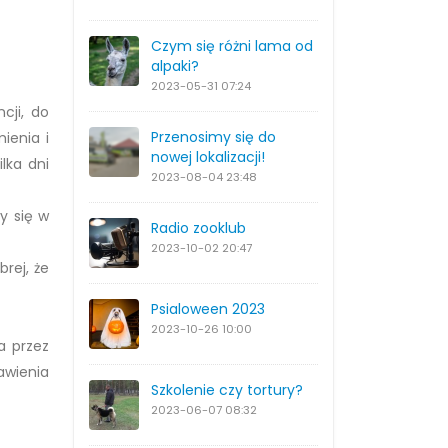
Czym się różni lama od
alpaki?
2023-05-31
07:24
cji, do
Przenosimy się do
ienia i
nowej lokalizacji!
lka dni
2023-08-04
23:48
y się w
Radio zooklub
2023-10-02
20:47
rej, że
Psialoween 2023
2023-10-26
10:00
a przez
awienia
Szkolenie czy tortury?
2023-06-07
08:32