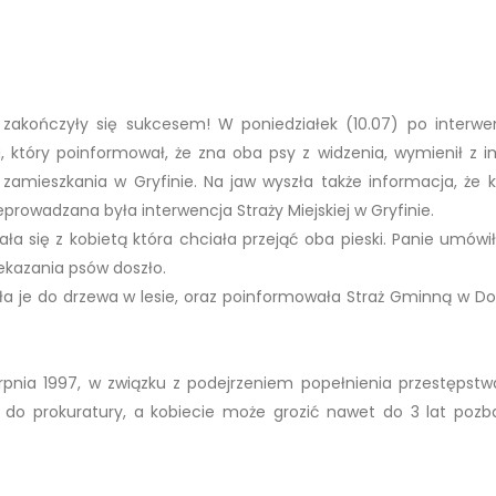
 zakończyły się sukcesem! W poniedziałek (10.07) po interwen
który poinformował, że zna oba psy z widzenia, wymienił z im
 zamieszkania w Gryfinie. Na jaw wyszła także informacja, że ki
eprowadzana była interwencja Straży Miejskiej w Gryfinie.
ła się z kobietą która chciała przejąć oba pieski. Panie umówił
zekazania psów doszło.
ała je do drzewa w lesie, oraz poinformowała Straż Gminną w Dob
erpnia 1997, w związku z podejrzeniem popełnienia przestępstw
 do prokuratury, a kobiecie może grozić nawet do 3 lat pozb