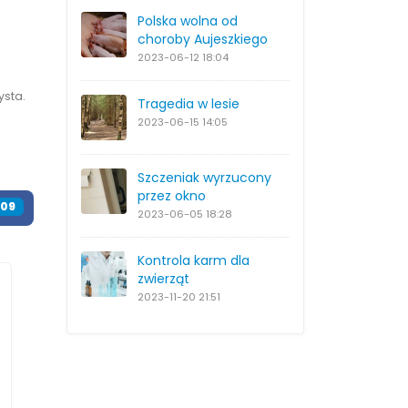
Polska wolna od
choroby Aujeszkiego
2023-06-12
18:04
ysta.
Tragedia w lesie
2023-06-15
14:05
Szczeniak wyrzucony
przez okno
109
2023-06-05
18:28
Kontrola karm dla
zwierząt
2023-11-20
21:51