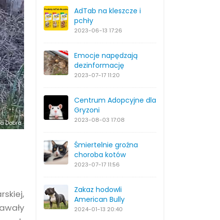
AdTab na kleszcze i
pchły
2023-06-13
17:26
Emocje napędzają
dezinformację
2023-07-17
11:20
Centrum Adopcyjne dla
Gryzoni
2023-08-03
17:08
a Dobra
Śmiertelnie groźna
choroba kotów
2023-07-17
11:56
Zakaz hodowli
skiej,
American Bully
dawały
2024-01-13
20:40