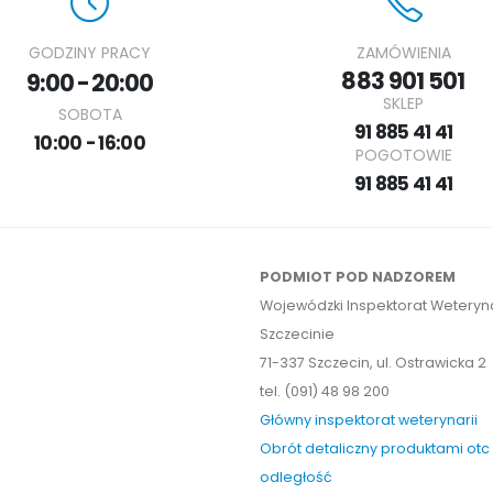
GODZINY PRACY
ZAMÓWIENIA
883 901 501
9:00 - 20:00
SKLEP
SOBOTA
91 885 41 41
10:00 - 16:00
POGOTOWIE
91 885 41 41
PODMIOT POD NADZOREM
Wojewódzki Inspektorat Weteryna
Szczecinie
71-337 Szczecin, ul. Ostrawicka 2
tel. (091) 48 98 200
Główny inspektorat weterynarii
Obrót detaliczny produktami otc
odległość