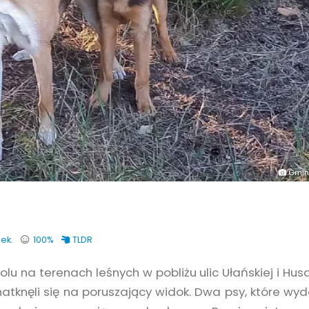
Gmin
sek.
100%
TLDR
u na terenach leśnych w pobliżu ulic Ułańskiej i Husar
natknęli się na poruszający widok. Dwa psy, które wy