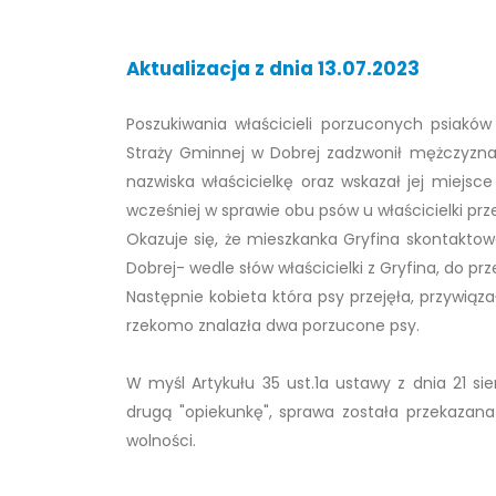
Aktualizacja z dnia 13.07.2023
Poszukiwania właścicieli porzuconych psiaków
Straży Gminnej w Dobrej zadzwonił mężczyzna, 
nazwiska właścicielkę oraz wskazał jej miejsce
wcześniej w sprawie obu psów u właścicielki prz
Okazuje się, że mieszkanka Gryfina skontaktowa
Dobrej- wedle słów właścicielki z Gryfina, do pr
Następnie kobieta która psy przejęła, przywiąz
rzekomo znalazła dwa porzucone psy.
W myśl Artykułu 35 ust.1a ustawy z dnia 21 si
drugą "opiekunkę", sprawa została przekazana
wolności.