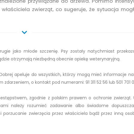
y znalezione przywiązane do drzewa. Pomimo intens
 właściciela zwierząt, co sugeruje, że sytuacja mog
drugie jako młode szczenię. Psy zostały natychmiast przeka
gdzie otrzymają niezbędną obecnie opiekę weterynaryjną.
Dobrej apeluje do wszystkich, którzy mogą mieć informacje n
m zdarzeniem, o kontakt pod numerami: 91 311 52 56 lub 501 701 
rzestępstwem, zgodnie z polskim prawem o ochronie zwierząt.
zętami należy rozumieć zadawanie albo świadome dopuszcz
i porzucanie zwierzęcia przez właściciela bądź przez inną oso