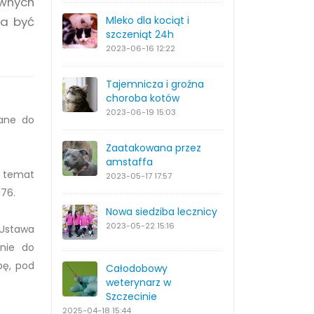
ywnych
ła być
Mleko dla kociąt i
szczeniąt 24h
2023-06-16
12:22
Tajemnicza i groźna
choroba kotów
2023-06-19
15:03
zane do
Zaatakowana przez
amstaffa
a temat
2023-05-17
17:57
076.
Nowa siedziba lecznicy
2023-05-22
15:16
 Ustawa
anie do
bę, pod
Całodobowy
weterynarz w
Szczecinie
2025-04-18
15:44