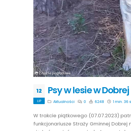
Zdjęcie poglądowe
Psy w lesie w Dobrej
12
LIP
Aktualności
0
6248
1 min. 36 
W trakcie piątkowego (07.07.2023) patrol
funkcjonariusze Straży Gminnej Dobrej 