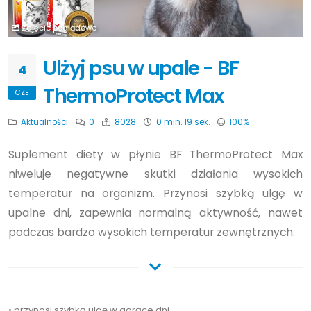
Zdjęcie poglądowe
Ulżyj psu w upale - BF
4
ThermoProtect Max
CZE
Aktualności
0
8028
0 min. 19 sek.
100%
Suplement diety w płynie BF ThermoProtect Max
niweluje negatywne skutki działania wysokich
temperatur na organizm. Przynosi szybką ulgę w
upalne dni, zapewnia normalną aktywność, nawet
podczas bardzo wysokich temperatur zewnętrznych.
• przynosi szybką ulgę w gorące dni