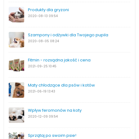
Produkty dla gryzoni
2020-08-13
09:54
Szampony i odżywki dla Twojego pupila
2020-08-05
08:24
Fitmin - rozsądna jakość i cena
2021-09-25
10:45
Maty chłodzące dla psów i kotów
2021-06-19
13:43
Wpływ feromonów na koty
2020-12-09
09:54
Sprzątaj po swoim psie!