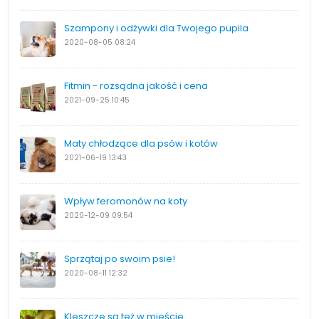
Szampony i odżywki dla Twojego pupila
2020-08-05
08:24
Fitmin - rozsądna jakość i cena
2021-09-25
10:45
Maty chłodzące dla psów i kotów
2021-06-19
13:43
Wpływ feromonów na koty
2020-12-09
09:54
Sprzątaj po swoim psie!
2020-08-11
12:32
Kleszcze są też w mieście