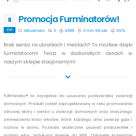
hd4320
hd2880
hd2160
hd1440
highres
hd1080
hd720
large
medium
small
tiny
Promocja Furminatorów!
8
KWI
Aktualności
0
6388
0 min. 58 sek.
100%
Brak sierści na ubraniach i meblach? To możliwe dzięki
furminatorom! Teraz w doskonałych cenach w
naszym sklepie stacjonarnym!
FURminator® to narzędzie do usuwania podszerstka zwierząt
domowych. Produkt został zaprojektowany w celu promowania
zdrowej skóry i sierści u zwierząt domowych oraz znacznego
zmniejszenia ilości włosów, które każdego dnia zwierzę gubi i
roznosi w domu. Pozwala skutecznie usuwać podszerstek i
martwy włos, redukując linienie do 99%. Osłonięte krawędzie