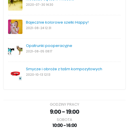
2020-07-30
14:30
Bajecznie kolorowe szelki Happy!
2021-08-24
12:31
Opatrunki pooperacyjne
2021-08-05
08:17
Smycze i obroże z taśm kompozytowych
2020-10-13
12:13
GODZINY PRACY
9:00 - 19:00
SOBOTA
10:00 - 16:00