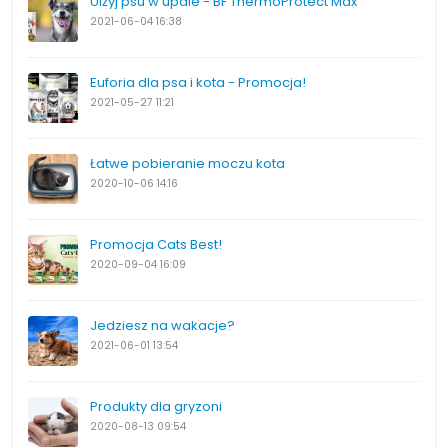
Ulżyj psu w upale - BF ThermoProtect Max
2021-06-04
16:38
Euforia dla psa i kota - Promocja!
2021-05-27
11:21
Łatwe pobieranie moczu kota
2020-10-06
14:16
Promocja Cats Best!
2020-09-04
16:09
Jedziesz na wakacje?
2021-06-01
13:54
Produkty dla gryzoni
2020-08-13
09:54