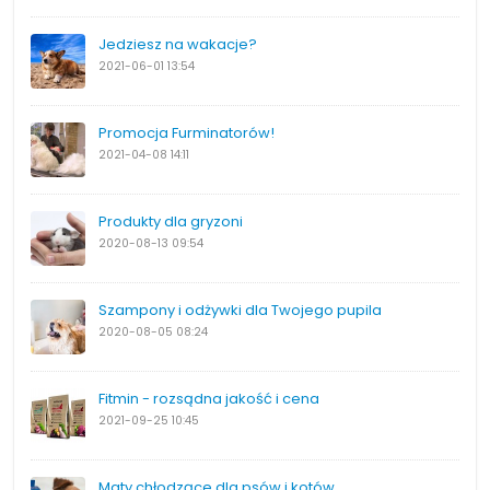
Jedziesz na wakacje?
2021-06-01
13:54
Promocja Furminatorów!
2021-04-08
14:11
Produkty dla gryzoni
2020-08-13
09:54
Szampony i odżywki dla Twojego pupila
2020-08-05
08:24
Fitmin - rozsądna jakość i cena
2021-09-25
10:45
Maty chłodzące dla psów i kotów