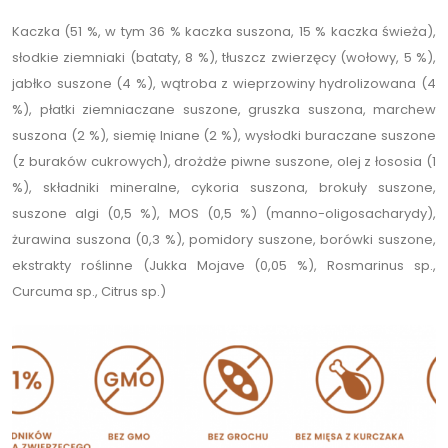
Kaczka (51 %, w tym 36 % kaczka suszona, 15 % kaczka świeża),
słodkie ziemniaki (bataty, 8 %), tłuszcz zwierzęcy (wołowy, 5 %),
jabłko suszone (4 %), wątroba z wieprzowiny hydrolizowana (4
%), płatki ziemniaczane suszone, gruszka suszona, marchew
suszona (2 %), siemię lniane (2 %), wysłodki buraczane suszone
(z buraków cukrowych), drożdże piwne suszone, olej z łososia (1
%), składniki mineralne, cykoria suszona, brokuły suszone,
suszone algi (0,5 %), MOS (0,5 %) (manno-oligosacharydy),
żurawina suszona (0,3 %), pomidory suszone, borówki suszone,
ekstrakty roślinne (Jukka Mojave (0,05 %), Rosmarinus sp.,
Curcuma sp., Citrus sp.)