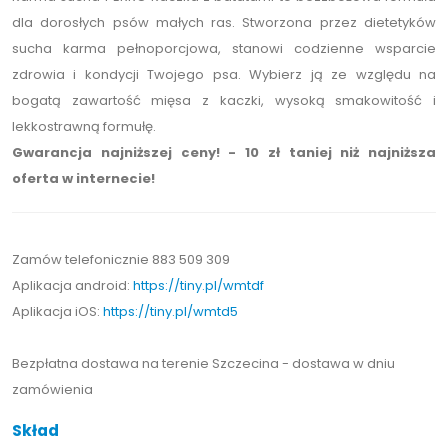
dla dorosłych psów małych ras. Stworzona przez dietetyków
sucha karma pełnoporcjowa, stanowi codzienne wsparcie
zdrowia i kondycji Twojego psa. Wybierz ją ze względu na
bogatą zawartość mięsa z kaczki, wysoką smakowitość i
lekkostrawną formułę.
Gwarancja najniższej ceny! - 10 zł taniej niż najniższa
oferta w internecie!
Zamów telefonicznie 883 509 309
Aplikacja android:
https://tiny.pl/wmtdf
Aplikacja iOS:
https://tiny.pl/wmtd5
Bezpłatna dostawa na terenie Szczecina - dostawa w dniu
zamówienia
Skład