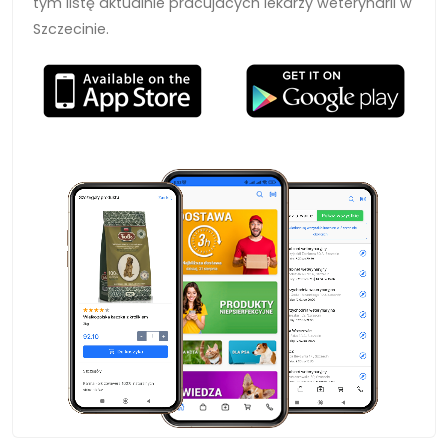
tym listę aktualnie pracujacych lekarzy weterynarii w
Szczecinie.