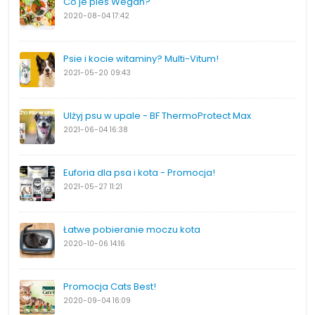
Co je pies Wegan?
2020-08-04
17:42
Psie i kocie witaminy? Multi-Vitum!
2021-05-20
09:43
Ulżyj psu w upale - BF ThermoProtect Max
2021-06-04
16:38
Euforia dla psa i kota - Promocja!
2021-05-27
11:21
Łatwe pobieranie moczu kota
2020-10-06
14:16
Promocja Cats Best!
2020-09-04
16:09