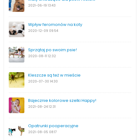
2021-06-19
13:43
Wpływ feromonów na koty
2020-12-09
09:54
Sprzątaj po swoim psie!
2020-08-11
12:32
Kleszcze są też w mieście
2020-07-30
14:30
Bajecznie kolorowe szelki Happy!
2021-08-24
12:31
Opatrunki pooperacyjne
2021-08-05
08:17