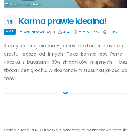
Zdjęcie poglądowe
Karma prawie idealna!
15
GRU
Aktualności
0
4147
2 min. 6 sek.
100%
Karmy idealnej nie ma - jednak niektóre karmy są po
prostu lepsze od innych. Taką karmą jest Perro -
Kaczka z batatami. 60% składników mięsnych - bez
zboża i bez grochu. W doskonałym stosunku jakości do
ceny!
Karma sucha PERRO Kaczka z batatami to bezzbożowa formuła