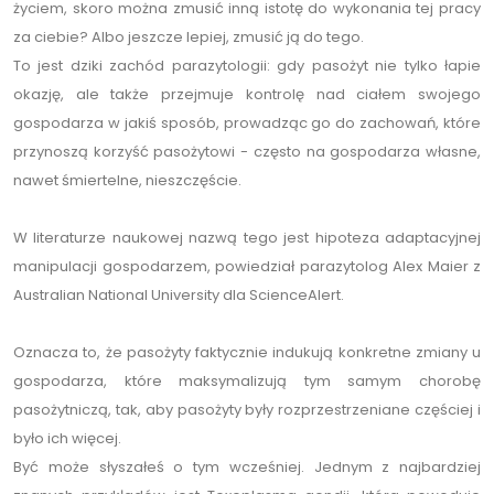
życiem, skoro można zmusić inną istotę do wykonania tej pracy
za ciebie? Albo jeszcze lepiej, zmusić ją do tego.
To jest dziki zachód parazytologii: gdy pasożyt nie tylko łapie
okazję, ale także przejmuje kontrolę nad ciałem swojego
gospodarza w jakiś sposób, prowadząc go do zachowań, które
przynoszą korzyść pasożytowi - często na gospodarza własne,
nawet śmiertelne, nieszczęście.
W literaturze naukowej nazwą tego jest hipoteza adaptacyjnej
manipulacji gospodarzem, powiedział parazytolog Alex Maier z
Australian National University dla ScienceAlert.
Oznacza to, że pasożyty faktycznie indukują konkretne zmiany u
gospodarza, które maksymalizują tym samym chorobę
pasożytniczą, tak, aby pasożyty były rozprzestrzeniane częściej i
było ich więcej.
Być może słyszałeś o tym wcześniej. Jednym z najbardziej