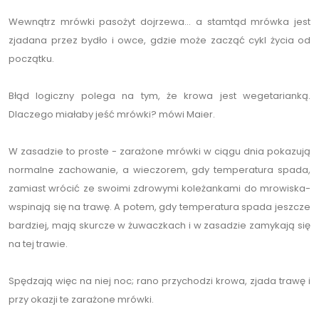
Wewnątrz mrówki pasożyt dojrzewa... a stamtąd mrówka jest
zjadana przez bydło i owce, gdzie może zacząć cykl życia od
początku.
Błąd logiczny polega na tym, że krowa jest wegetarianką.
Dlaczego miałaby jeść mrówki? mówi Maier.
W zasadzie to proste - zarażone mrówki w ciągu dnia pokazują
normalne zachowanie, a wieczorem, gdy temperatura spada,
zamiast wrócić ze swoimi zdrowymi koleżankami do mrowiska-
wspinają się na trawę. A potem, gdy temperatura spada jeszcze
bardziej, mają skurcze w żuwaczkach i w zasadzie zamykają się
na tej trawie.
Spędzają więc na niej noc; rano przychodzi krowa, zjada trawę i
przy okazji te zarażone mrówki.