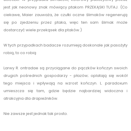
jest jak neonowy znak mówiący ptakom PRZEKĄSKI TUTAJ. (Co
ciekawe, Maier zauważa, że czułki oczne ślimaków regenerują
się po zjedzeniu przez ptaka, więc ten sam ślimak może
dostarczyć wiele przekąsek dla ptaków.)
W tych przypadkach badacze rozumieją doskonale jak pasożyty
robią, to co robią
Larwy R. ontradae są przyciągane do pączków kończyn swoich
drugich pośrednich gospodarzy - płazów; oplatają się wokół
tego miejsca i wpływają na wzrost kończyn. L. paradoxum
umieszcza się tam, gdzie będzie najbardziej widoczna i
atrakcyjna dla drapieżników.
Nie zawsze jest jednak tak prosto.