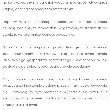
na światło, co czyni ją bardziej podatną na drapieżnictwo przez
karpie, które są gospodarzem ostatecznym.
Ropuchy zarażone płucnicą Rhabdias pseudosphaerocephala
szukają cieplejszych temperatur i wilgotniejszych środowisk, co
zwiększa wzrost i przeżywalność pasożytów.
Szczególnie fascynującym przykładem jest Dicrocoelium
dendriticum, motylica wątrobowa, która atakuje owce i bydło
jako swojego gospodarza ostatecznego - ale sposób, w jaki
dostaje się do owiec i bydła, jest naprawdę podstępny.
Gdy motylica rozmnaża się, jaja są wydalane z kałem
gospodarza i następnie zjadane przez ślimaki, gdzie wykluwają
się i rozwijają. W tym momencie wydostają się przez śluz
ślimaków, który zawiera słodką substancję, która jest bardzo
smaczna dla mrówek.