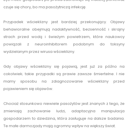
czuje się chory, bo ma pasożytniczą infekcję.
Przypadek wścieklizny jest bardziej przekonujący. Objawy
behawioralne obejmują nadaktywność, bezsenność i skrajny
strach przed wodą i świeżym powietrzem, które naukowcy
powiązali z neuroinhibitorem podobnym do toksyny
wydzielanym przez wirusa wścieklizny.
Gdy objawy wścieklizny się pojawią, jest już za późno na
cokolwiek; takie przypadki są prawie zawsze śmiertelne. I nie
mamy sposobu na zdiagnozowanie wścieklizny przed
pojawieniem się objawów.
Chociaż stosunkowo niewiele pasożytów jest znanych z tego, że
zmieniają zachowanie ludzi, adaptacyjna manipulacja
gospodarzem to dziedzina, która zasługuje na dalsze badania.
Te małe darmozjady mają ogromny wpływ na większy świat.