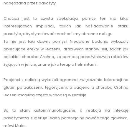
napędzana przez pasożyty.
Chociaż jest to czysta spekulacja, pomysł ten ma kilka
interesujących implikacji, takich jak naśladowanie ataku
pasożyta, aby stymulować mechanizmy obronne mózgu.
To nie jest taki dziwny pomysł. Niedawne badania wykazały
obiecujące efekty w leczeniu drażliwych stanów jelit, takich jak
celiakia i choroba Crohna, za pomocą pasożytniczych robaków
żyjących w jelicie, znane jako terapia helmintami.
Pacjenci z celiakią wykazali ogromne zwiększenie tolerancji na
gluten po zakażeniu tęgoryjcem, a pacjenci z chorobą Crohna
leczeni motylicą często wchodzą w remisję.
Są to stany autoimmunologiczne, a reakcja na infekcję
pasożytniczą sugeruje jeden potencjalny powód tego zjawiska,
mówi Maier.