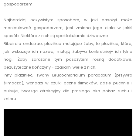
gospodarzem.
Najbardziej oczywistym sposobem, w jaki pasożyt może
manipulować gospodarzem, jest zmiana jego ciała w jakiś
sposób. Niektóre z nich są spektakularnie dziwaczne.
Ribeiroia ondatrae, płazińce mutujące żaby, to płazińce, które,
jak wskazuje ich nazwa, mutują żaby-a konkretniej- ich tylne
nogi. Żaby zarażone tym pasożytem rosną dodatkowe,
bezużyteczne kończyny - czasami wiele z nich.
Inny płaziniec, zwany Leucochloridium paradoxum (przywra
ślimacza), wchodzi w czułki oczne ślimaków, gdzie puchnie i
pulsuje, tworząc atrakcyjny dla ptasiego oka pokaz ruchu i
koloru.