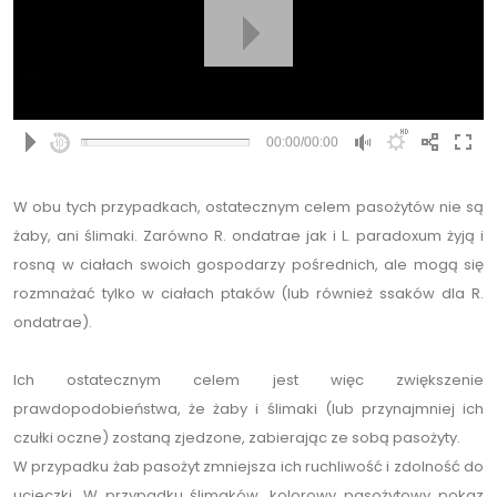
00:00/00:00
hd1080
W obu tych przypadkach, ostatecznym celem pasożytów nie są
hd720
żaby, ani ślimaki. Zarówno R. ondatrae jak i L. paradoxum żyją i
small version
rosną w ciałach swoich gospodarzy pośrednich, ale mogą się
rozmnażać tylko w ciałach ptaków (lub również ssaków dla R.
ondatrae).
Ich ostatecznym celem jest więc zwiększenie
prawdopodobieństwa, że żaby i ślimaki (lub przynajmniej ich
czułki oczne) zostaną zjedzone, zabierając ze sobą pasożyty.
W przypadku żab pasożyt zmniejsza ich ruchliwość i zdolność do
ucieczki. W przypadku ślimaków, kolorowy pasożytowy pokaz