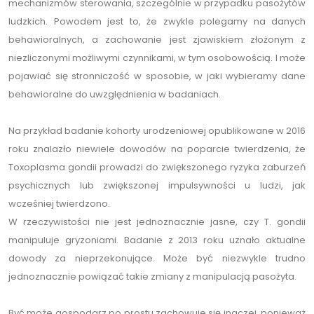
mechanizmów sterowania, szczególnie w przypadku pasożytów
ludzkich. Powodem jest to, że zwykle polegamy na danych
behawioralnych, a zachowanie jest zjawiskiem złożonym z
niezliczonymi możliwymi czynnikami, w tym osobowością. I może
pojawiać się stronniczość w sposobie, w jaki wybieramy dane
behawioralne do uwzględnienia w badaniach.
Na przykład badanie kohorty urodzeniowej opublikowane w 2016
roku znalazło niewiele dowodów na poparcie twierdzenia, że
Toxoplasma gondii prowadzi do zwiększonego ryzyka zaburzeń
psychicznych lub zwiększonej impulsywności u ludzi, jak
wcześniej twierdzono.
W rzeczywistości nie jest jednoznacznie jasne, czy T. gondii
manipuluje gryzoniami. Badanie z 2013 roku uznało aktualne
dowody za nieprzekonujące. Może być niezwykle trudno
jednoznacznie powiązać takie zmiany z manipulacją pasożyta.
Być może gospodarz po prostu zachowuje się inaczej, ponieważ