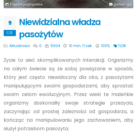
Zdjęcie poglądowe
garten-gg
Niewidzialna władza
9
pasożytów
CZE
Aktualności
0
5004
10 min. 11 sek.
100%
TLDR
Życie to sieć skomplikowanych interakcji. Organizmy
na całym świecie są ze sobą powiązane w sposób,
który jest często niewidoczny dla oka, z pasożytami
manipulującymi swoimi gospodarzami, aby sprostać
swoim celom ewolucyjnym. Przez wieki te maleńkie
organizmy doskonaliły swoje strategie przeżycia,
zaczynając od prostej zależności od gospodarza, a
kończąc na manipulowaniu jego zachowaniem, aby
służył potrzebom pasozyta.