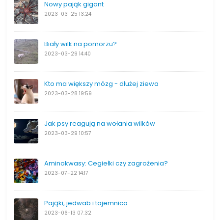
Nowy pająk gigant
2023-03-25
13:24
Biały wilk na pomorzu?
2023-03-29
14:40
Kto ma większy mózg - dłużej ziewa
2023-03-28
19:59
Jak psy reagują na wołania wilków
2023-03-29
10:57
Aminokwasy: Cegiełki czy zagrożenia?
2023-07-22
14:17
Pająki, jedwab i tajemnica
2023-06-13
07:32