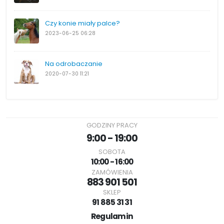
Czy konie miały palce?
2023-06-25
06:28
Na odrobaczanie
2020-07-30
11:21
GODZINY PRACY
9:00 - 19:00
SOBOTA
10:00 - 16:00
ZAMÓWIENIA
883 901 501
SKLEP
91 885 31 31
Regulamin