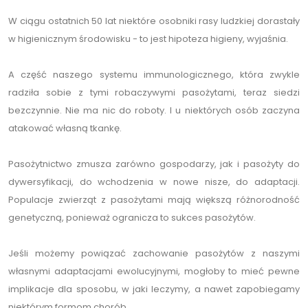
W ciągu ostatnich 50 lat niektóre osobniki rasy ludzkiej dorastały
w higienicznym środowisku - to jest hipoteza higieny, wyjaśnia.
A część naszego systemu immunologicznego, która zwykle
radziła sobie z tymi robaczywymi pasożytami, teraz siedzi
bezczynnie. Nie ma nic do roboty. I u niektórych osób zaczyna
atakować własną tkankę.
Pasożytnictwo zmusza zarówno gospodarzy, jak i pasożyty do
dywersyfikacji, do wchodzenia w nowe nisze, do adaptacji.
Populacje zwierząt z pasożytami mają większą różnorodność
genetyczną, ponieważ ogranicza to sukces pasożytów.
Jeśli możemy powiązać zachowanie pasożytów z naszymi
własnymi adaptacjami ewolucyjnymi, mogłoby to mieć pewne
implikacje dla sposobu, w jaki leczymy, a nawet zapobiegamy
niektórym formom chorób.