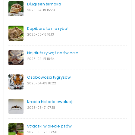
Długi sen ślimaka
2023-04-19
15:23
Kapibara to nie ryba!
2023-03-16
16:13
Najdłuższy wąż na świecie
2023-04-21
18:34
Osobowości tygrysów
2023-04-09
18:22
Krabia historia ewolucji
2023-06-21
07:51
Strączki w diecie psów
2023-05-28
07:56