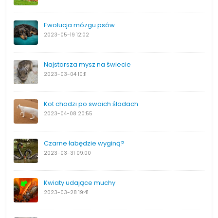
Ewolucja mózgu psów
2023-05-19
12:02
Najstarsza mysz na świecie
2023-03-04
10:11
Kot chodzi po swoich śladach
2023-04-08
20:55
Czarne łabędzie wyginą?
2023-03-31
09:00
Kwiaty udające muchy
2023-03-28
19:41