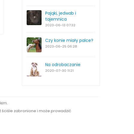
Pająki, jedwab i
tajemnica
2023-06-13
07:32
Czy konie miały palce?
2023-06-25
06:28
Na odrobaczanie
2020-07-30
11:21
kim.
st ściśle zabronione i może prowadzić