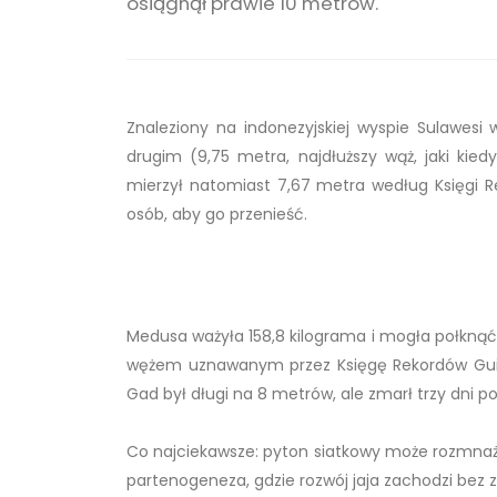
osiągnął prawie 10 metrów.
Znaleziony na indonezyjskiej wyspie Sulawesi 
drugim (9,75 metra, najdłuższy wąż, jaki kie
mierzył natomiast 7,67 metra według Księgi Re
osób, aby go przenieść.
Medusa ważyła 158,8 kilograma i mogła połknąć
wężem uznawanym przez Księgę Rekordów Guinn
Gad był długi na 8 metrów, ale zmarł trzy dni 
Co najciekawsze: pyton siatkowy może rozmnaża
partenogeneza, gdzie rozwój jaja zachodzi bez z