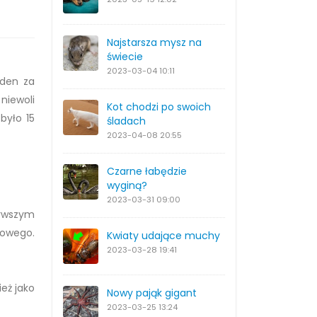
Najstarsza mysz na
świecie
2023-03-04
10:11
eden za
niewoli
Kot chodzi po swoich
było 15
śladach
2023-04-08
20:55
Czarne łabędzie
wyginą?
2023-03-31
09:00
erwszym
kowego.
Kwiaty udające muchy
2023-03-28
19:41
eż jako
Nowy pająk gigant
2023-03-25
13:24