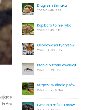
Długi sen ślimaka
2023-04-19
15:23
Kapibara to nie ryba!
2023-03-16
16:13
Osobowości tygrysów
2023-04-09
18:22
Krabia historia ewolucji
2023-06-21
07:51
Strączki w diecie psów
2023-05-28
07:56
nujące
 który
Ewolucja mózgu psów
2023-05-19
12:02