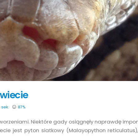
świecie
 sek.
87%
tworzeniami. Niektóre gady osiągnęły naprawdę impo
cie jest pyton siatkowy (Malayopython reticulatus),