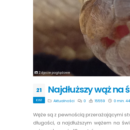
Zdjęcie poglądowe
Najdłuższy wąż na 
21
KWI
Aktualności
0
15559
0 min. 44
Węże są z pewnością przerażającymi s
długości, a najdłuższym wężem na świe