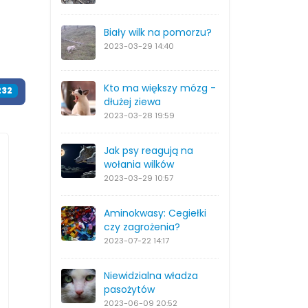
Biały wilk na pomorzu?
2023-03-29
14:40
Kto ma większy mózg -
232
dłużej ziewa
2023-03-28
19:59
Jak psy reagują na
wołania wilków
2023-03-29
10:57
Aminokwasy: Cegiełki
czy zagrożenia?
2023-07-22
14:17
Niewidzialna władza
pasożytów
2023-06-09
20:52