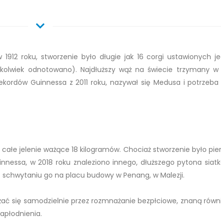
w 1912 roku, stworzenie było długie jak 16 corgi ustawionych j
dykolwiek odnotowano). Najdłuższy wąż na świecie trzymany w 
kordów Guinnessa z 2011 roku, nazywał się Medusa i potrzeba 
 całe jelenie ważące 18 kilogramów. Chociaż stworzenie było pi
essa, w 2018 roku znaleziono innego, dłuższego pytona siat
po schwytaniu go na placu budowy w Penang, w Malezji.
ć się samodzielnie przez rozmnażanie bezpłciowe, znaną równi
apłodnienia.