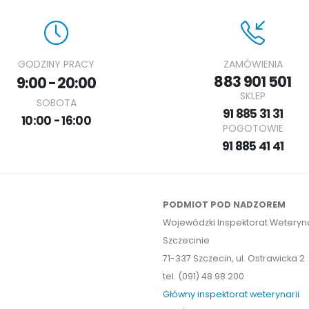
GODZINY PRACY
ZAMÓWIENIA
883 901 501
9:00 - 20:00
SKLEP
SOBOTA
91 885 31 31
10:00 - 16:00
POGOTOWIE
91 885 41 41
PODMIOT POD NADZOREM
Wojewódzki Inspektorat Weteryna
Szczecinie
71-337 Szczecin, ul. Ostrawicka 2
tel. (091) 48 98 200
Główny inspektorat weterynarii