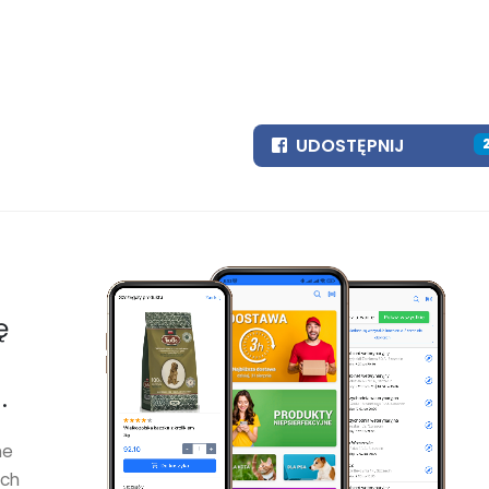
UDOSTĘPNIJ
ę
.
ne
ych