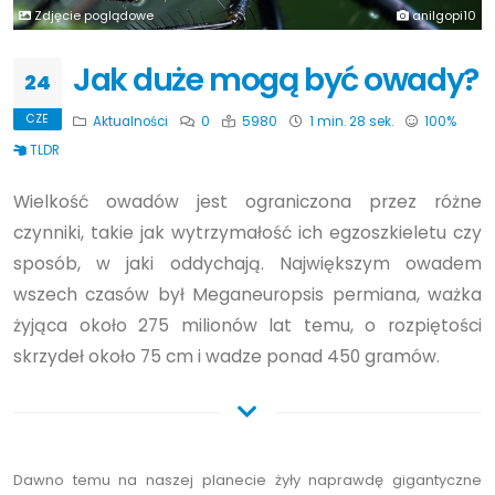
Zdjęcie poglądowe
anilgopi10
Jak duże mogą być owady?
24
CZE
Aktualności
0
5980
1 min. 28 sek.
100%
TLDR
Wielkość owadów jest ograniczona przez różne
czynniki, takie jak wytrzymałość ich egzoszkieletu czy
sposób, w jaki oddychają. Największym owadem
wszech czasów był Meganeuropsis permiana, ważka
żyjąca około 275 milionów lat temu, o rozpiętości
skrzydeł około 75 cm i wadze ponad 450 gramów.
Dawno temu na naszej planecie żyły naprawdę gigantyczne