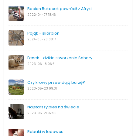
Bocian Bukacek powrócił z Afryki
2022-04-07
18:46
Pająk - skorpion
2024-05-28
08:17
Fenek - dzikie stworzenie Sahary
2023-06-18
06:31
Czy krowy przewidują burzę?
2023-05-23
09:31
Najstarszy pies na świecie
2023-05-21
07:50
Robaki w lodowcu