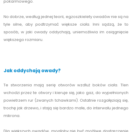
pokarmowego.
No dobrze, według jednej teorii, egzoszkielety owadów nie są na
tyle silne, aby podtrzymać większe ciała. Inni sądzą, że to
sposób, w jaki owady oddychają, uniemożliwia im osiągnięcie
większego rozmiaru.
Jak oddychają owady?
Te stworzenia mają serię otworów wzdłuż boków ciała. Tlen
wchodzi przez te otwory i kieruje się, jako gaz, do wypełnionych
powietrzem rur (zwanych tchawkami). Ostatnie rozgałęziają się,
trochę jak drzewo, i stają się bardzo małe, do interwału jednego
mikrona.
Dla większych owadów, mogłoby nie być możliwe dostarczenie