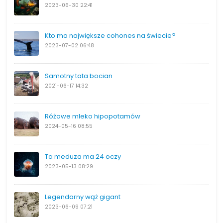
2023-06-30
22:41
Kto ma największe cohones na świecie?
2023-07-02
06:48
Samotny tata bocian
2021-06-17
14:32
Różowe mleko hipopotamów
2024-05-16
08:55
Ta meduza ma 24 oczy
2023-05-13
08:29
Legendarny wąż gigant
2023-06-09
07:21