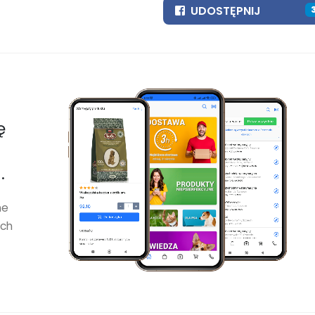
UDOSTĘPNIJ
ę
.
ne
ych