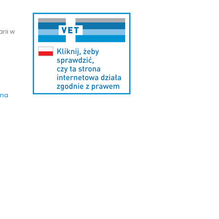
rii w
 na