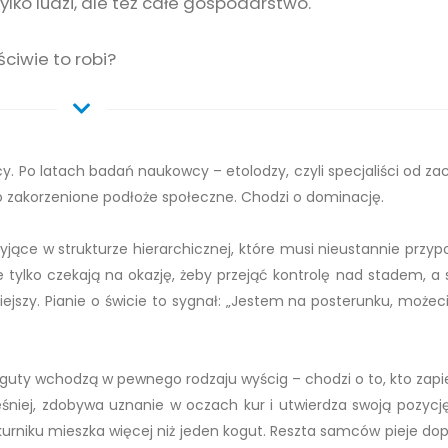
tylko ludzi, ale też całe gospodarstwo.
ciwie to robi?
nocy. Po latach badań naukowcy – etolodzy, czyli specjaliści od 
ko zakorzenione podłoże społeczne. Chodzi o dominację.
żyjące w strukturze hierarchicznej, które musi nieustannie przy
ce tylko czekają na okazję, żeby przejąć kontrolę nad stadem, a
lniejszy. Pianie o świcie to sygnał: „Jestem na posterunku, może
koguty wchodzą w pewnego rodzaju wyścig – chodzi o to, kto zapie
eśniej, zdobywa uznanie w oczach kur i utwierdza swoją pozycję 
kurniku mieszka więcej niż jeden kogut. Reszta samców pieje dop