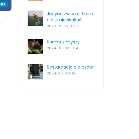
397
Jedyne zwierzę, które
nie umie skakać
2023-05-22
07:57
Karma z myszy
2024-06-03
10:14
Restauracja dla psów
2024-01-16
15:56