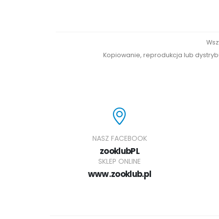
Wsz
Kopiowanie, reprodukcja lub dystrybu
NASZ FACEBOOK
zooklubPL
SKLEP ONLINE
www.zooklub.pl