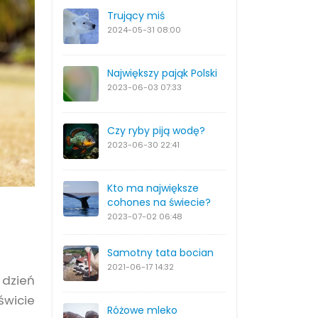
Trujący miś
2024-05-31
08:00
Największy pająk Polski
2023-06-03
07:33
Czy ryby piją wodę?
2023-06-30
22:41
Kto ma największe
cohones na świecie?
2023-07-02
06:48
Samotny tata bocian
2021-06-17
14:32
 dzień
świcie
Różowe mleko