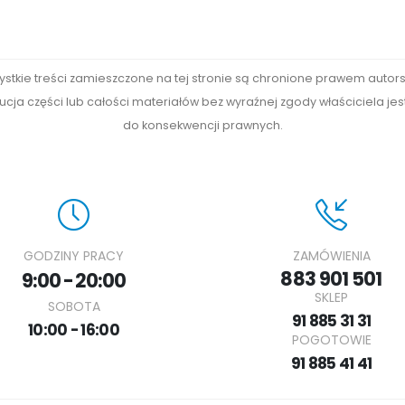
ystkie treści zamieszczone na tej stronie są chronione prawem autors
cja części lub całości materiałów bez wyraźnej zgody właściciela je
do konsekwencji prawnych.
GODZINY PRACY
ZAMÓWIENIA
883 901 501
9:00 - 20:00
SKLEP
SOBOTA
91 885 31 31
10:00 - 16:00
POGOTOWIE
91 885 41 41