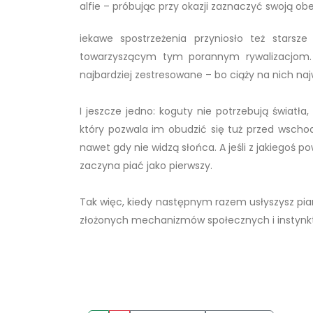
alfie – próbując przy okazji zaznaczyć swoją ob
iekawe spostrzeżenia przyniosło też starsz
towarzyszącym tym porannym rywalizacjom. Ok
najbardziej zestresowane – bo ciąży na nich naj
I jeszcze jedno: koguty nie potrzebują światła
który pozwala im obudzić się tuż przed wscho
nawet gdy nie widzą słońca. A jeśli z jakiegoś po
zaczyna piać jako pierwszy.
Tak więc, kiedy następnym razem usłyszysz pianie
złożonych mechanizmów społecznych i instynkt