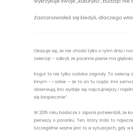
wykrzykuje swoje „kukuryku”, budząc nie 
Zastanawiałeś się kiedyś, dlaczego właś
Okazuje się, że nie chodzi tylko o rytm dnia i 
zwierząt – odkryli, że poranne pianie ma głębo
Kogut to nie tylko ozdoba zagrody. To zwierzę 
innym – i sobie – że to on tu rządzi. Inni sam
obserwują, kto wydaje się najczujniejszy i najsi
się bezpiecznie”.
W 2015 roku badacze z Japonii potwierdzili, że 
pierwszy o poranku. Ten, który zrobi to najwcz
Szczególnie ważne jest to w sytuacjach, gdy w 