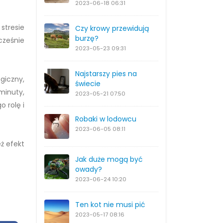
2023-06-18
06:31
stresie
Czy krowy przewidują
burzę?
cześnie
2023-05-23
09:31
Najstarszy pies na
giczny,
świecie
minuty,
2023-05-21
07:50
o rolę i
Robaki w lodowcu
2023-06-05
08:11
eż efekt
Jak duże mogą być
owady?
2023-06-24
10:20
Ten kot nie musi pić
2023-05-17
08:16