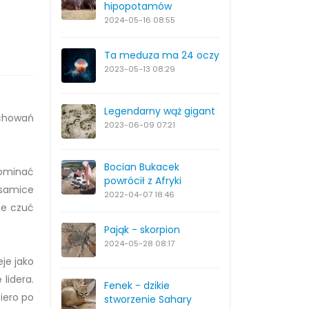
hipopotamów
2024-05-16
08:55
Ta meduza ma 24 oczy
2023-05-13
08:29
Legendarny wąż gigant
zachowań
2023-06-09
07:21
Bocian Bukacek
pominać
powrócił z Afryki
 samice
2022-04-07
18:46
cie czuć
Pająk - skorpion
2024-05-28
08:17
je jako
lidera.
Fenek - dzikie
iero po
stworzenie Sahary