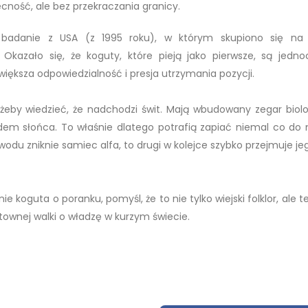
ecność, ale bez przekraczania granicy.
e badanie z USA (z 1995 roku), w którym skupiono się na 
azało się, że koguty, które pieją jako pierwsze, są jedno
większa odpowiedzialność i presja utrzymania pozycji.
, żeby wiedzieć, że nadchodzi świt. Mają wbudowany zegar biolo
dem słońca. To właśnie dlatego potrafią zapiać niemal co do 
wodu zniknie samiec alfa, to drugi w kolejce szybko przejmuje jeg
 koguta o poranku, pomyśl, że to nie tylko wiejski folklor, ale t
ownej walki o władzę w kurzym świecie.